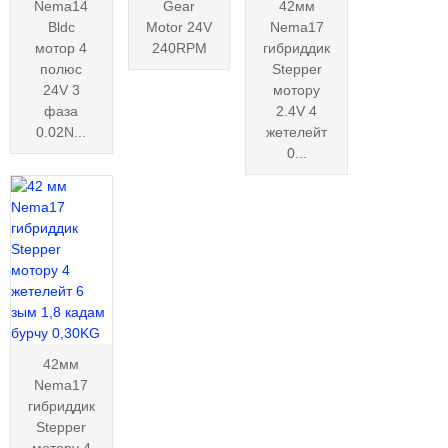
Nema14
Gear
42мм
Bldc
Motor 24V
Nema17
мотор 4
240RPM
гибриддик
полюс
Stepper
24V 3
мотору
фаза
2.4V 4
0.02N...
жетелейт
0...
42мм
Nema17
гибриддик
Stepper
мотору 4