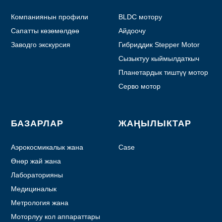
Компаниянын профили
BLDC мотору
Сапатты көзөмөлдөө
Айдоочу
Заводго экскурсия
Гибриддик Stepper Motor
Сызыктуу кыймылдаткыч
Планетардык тиштүү мотор
Серво мотор
БАЗАРЛАР
ЖАҢЫЛЫКТАР
Аэрокосмикалык жана
Case
авиация
Өнөр жай жана
автоматташтыруу
Лабораторияны
автоматташтыруу
Медициналык
Метрология жана
тестирлөө
Моторлуу кол аппараттары