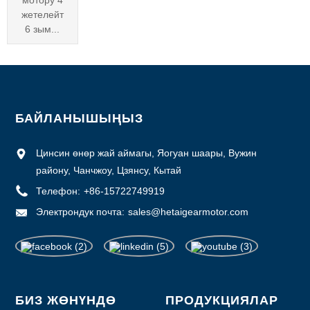
жетелейт
6 зым...
БАЙЛАНЫШЫҢЫЗ
Цинсин өнөр жай аймагы, Яогуан шаары, Вужин
району, Чанчжоу, Цзянсу, Кытай
Телефон:
+86-15722749919
Электрондук почта:
sales@hetaigearmotor.com
БИЗ ЖӨНҮНДӨ
ПРОДУКЦИЯЛАР