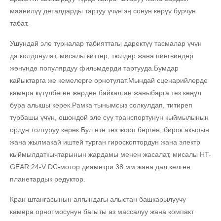
маанилүү деталдарды тартуу үчүн эң сонун көрүү бурчун
табат.
Ушундай эле турналар табияттагы даректүү тасмалар үчүн
да колдонулат, мисалы киттер, тюлдер жана пингвиндер
жөнүндө популярдуу фильмдерди тартууда.Бумдар
кайыктарга же кемелерге орнотулат.Мындай сценарийлерде
камера күтүлбөгөн жерден байкалган жаныбарга тез көңүл
бура алышы керек.Рамка тынымсыз солкулдап, титиреп
турбашы үчүн, ошондой эле суу транспортунун кыймылынын
ордун толтуруу керек.Бул өтө тез жооп берген, бирок акырын
жана жылмакай иштей турган гироскоптордун жана электр
кыймылдаткычтарынын жардамы менен жасалат, мисалы HT-
GEAR 24-V DC-мотор диаметри 38 мм жана дал келген
планетардык редуктор.
Кран штангасынын аягындагы алыстан башкарылуучу
камера орнотмосунун багыты аз массалуу жана компакт