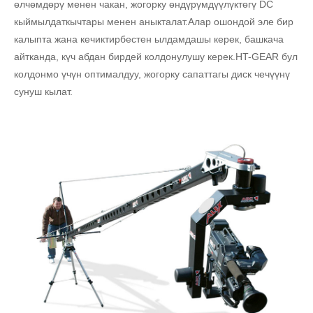
өлчөмдөрү менен чакан, жогорку өндүрүмдүүлүктөгү DC
кыймылдаткычтары менен аныкталат.Алар ошондой эле бир
калыпта жана кечиктирбестен ылдамдашы керек, башкача
айтканда, күч абдан бирдей колдонулушу керек.HT-GEAR бул
колдонмо үчүн оптималдуу, жогорку сапаттагы диск чечүүнү
сунуш кылат.