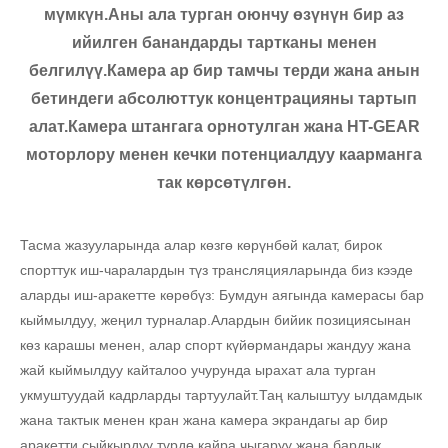
мүмкүн.Аны ала турган оюнчу өзүнүн бир аз
ийилген банандарды тартканы менен
белгилүү.Камера ар бир тамчы терди жана анын
бетиндеги абсолюттук концентрацияны тартып
алат.Камера штангага орнотулган жана HT-GEAR
моторлору менен кечки потенциалдуу каарманга
так көрсөтүлгөн.
Тасма жазууларында алар көзгө көрүнбөй калат, бирок
спорттук иш-чаралардын түз трансляцияларында биз кээде
аларды иш-аракетте көрөбүз: Бумдун аягында камерасы бар
кыймылдуу, жеңил турналар.Алардын бийик позициясынан
көз карашы менен, алар спорт күйөрмандары жандуу жана
жай кыймылдуу кайталоо учурунда ырахат ала турган
укмуштуудай кадрларды тартуулайт.Таң калыштуу ылдамдык
жана тактык менен кран жана камера экрандагы ар бир
аракетти сыйкырдуу түрдө кайра чыгаруу жана бардык