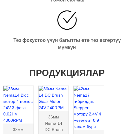
Тез фокустоо үчүн багытты өтө тез өзгөртүү
мүмкүн
ПРОДУКЦИЯЛАР
36мм
Nema 14
33мм
DC Brush