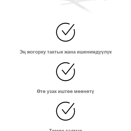
Эң жогорку тактык жана ишенимдүүлүк
Өтө узак иштөө мөөнөтү
Төмөн салмак