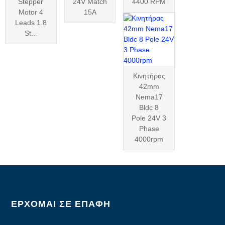
Stepper
24V Match
4400 RPM
Motor 4
15A
Leads 1.8
St...
Κινητήρας
42mm
Nema17
Bldc 8
Pole 24V 3
Phase
4000rpm
ΕΡΧΟΜΑΙ ΣΕ ΕΠΑΦΉ