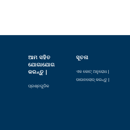
ଆମ ସହିତ
ସୂଚନା
ଯୋଗାଯୋଗ
କରନ୍ତୁ |
ଏକ କୋଟ୍ ଅନୁରୋଧ |
ଡାଉନଲୋଡ୍ କରନ୍ତୁ |
ପ୍ରଶ୍ନଗୁଡିକ