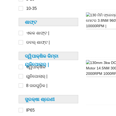
6-8
110 ମିମି
10-35
8-10
125 ମିମି
ଶାଫ୍ଟ
130 ମିମି
ଏକକ ଶାଫ୍ଟ |
ଡବଲ୍ ଶାଫ୍ଟ |
1-20
ଦ୍ୱିପାକ୍ଷିକ କିମ୍ବା
20-50
ୟୁନିପୋଲାର୍ |
ଦ୍ୱିପାକ୍ଷିକ
50-100
ୟୁନିପୋଲାର୍ |
100-250
8 ତାରଗୁଡ଼ିକ |
250-500
> 500
ସୁରକ୍ଷା ଶ୍ରେଣୀ
IP65