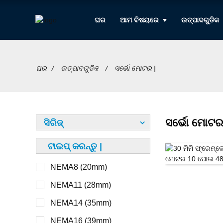
ଘର
ଆମ ବିଷୟରେ
ଉତ୍ପାଦଗୁଡିକ
ଘର
ଉତ୍ପାଦଗୁଡିକ
ସର୍ଭୋ ମୋଟର |
ସର୍ଭୋ ମୋଟର
ସିରିଜ୍
ଟାଇପ୍ କରନ୍ତୁ |
NEMA8 (20mm)
12V
ଅଣ ବନ୍ଦୀ |
NEMA11 (28mm)
24V
ବନ୍ଦୀ
NEMA14 (35mm)
36V
ବାହ୍ୟ
NEMA16 (39mm)
48V