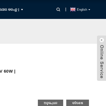
ଯୋଗ କରନ୍ତୁ |
English
8V 60W |
ଅନୁସନ୍ଧାନ
ସବିଶେଷ