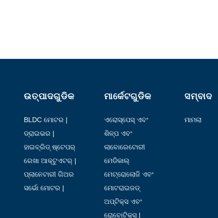
ଉତ୍ପାଦଗୁଡିକ
ମାର୍କେଟଗୁଡିକ
ସମ୍ବାଦ
BLDC ମୋଟର |
ଏରୋସ୍ପେସ୍ ଏବଂ
ମାମଲା
ବିମାନ ଚଳାଚଳ |
ଡ୍ରାଇଭର |
ଶିଳ୍ପ ଏବଂ
ସ୍ୱୟଂଚାଳିତ |
ହାଇବ୍ରିଡ୍ ଷ୍ଟେପର୍
ଲାବୋରେଟୋରୀ
ମୋଟର |
ସ୍ୱୟଂଚାଳିତ |
ରେଖା ଆକ୍ଟୁଏଟର୍ |
ମେଡିକାଲ୍
ପ୍ଲାନେଟାରୀ ଗିଅର
ମେଟ୍ରୋଲୋଜି ଏବଂ
ମୋଟର |
ପରୀକ୍ଷା
ସର୍ଭୋ ମୋଟର |
ମୋଟରାଇଜଡ୍
ହ୍ୟାଣ୍ଡହେଲ୍ଡ
ଅପ୍ଟିକ୍ସ ଏବଂ
ଉପକରଣଗୁଡ଼ିକ |
ଫୋଟନିକ୍ସ |
ରୋବୋଟିକ୍ସ |