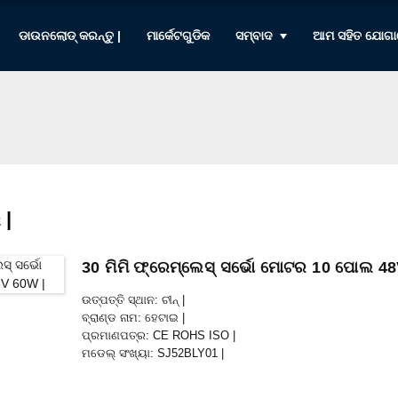
ଡାଉନଲୋଡ୍ କରନ୍ତୁ |
ମାର୍କେଟଗୁଡିକ
ସମ୍ବାଦ
ଆମ ସହିତ ଯୋଗା
 |
30 ମିମି ଫ୍ରେମ୍ଲେସ୍ ସର୍ଭୋ ମୋଟର 10 ପୋଲ 4
ଉତ୍ପତ୍ତି ସ୍ଥାନ: ଚୀନ୍ |
ବ୍ରାଣ୍ଡ ନାମ: ହେଟାଇ |
ପ୍ରମାଣପତ୍ର: CE ROHS ISO |
ମଡେଲ୍ ସଂଖ୍ୟା: SJ52BLY01 |
ସର୍ବନିମ୍ନ ଅର୍ଡର ପରିମାଣ: 50
ପ୍ୟାକେଜିଂ ବିବରଣୀ: ଭିତର ଫୋମ୍ ବକ୍ସ, ପ୍ୟାଲେଟ୍ ସହିତ କାର୍ଟନ୍ |