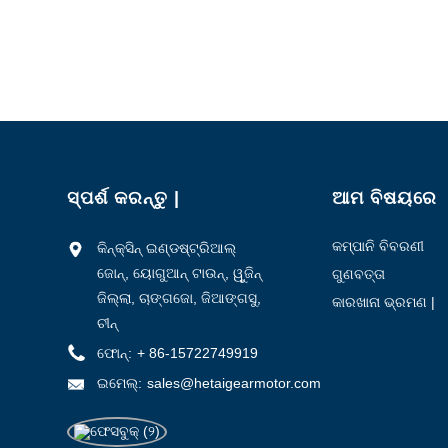
1-3000
3000-6000
6000-10000
> 10000
ସ୍ପର୍ଶ କରନ୍ତୁ |
ଆମ ବିଷୟରେ
0.1-0.5
କମ୍ପାନି ବିବରଣୀ
କିନ୍କ୍ସିନ୍ ଇଣ୍ଡଷ୍ଟ୍ରିଆଲ୍
0.5-1.0
ଜୋନ୍, ୟୋଗୁଆନ୍ ଟାଉନ୍, ୱୁଜିନ୍
ଗୁଣବତ୍ତା
> 1.0
ନିୟନ୍ତ୍ରଣ
ଜିଲ୍ଲା, ଚାଙ୍ଗଜୋ, ଜିଆଙ୍ଗସୁ,
କାରଖାନା ଭ୍ରମଣ |
ଚୀନ୍
ଫୋନ୍:
+ 86-15722749919
ଇମେଲ୍:
sales@hetaigearmotor.com