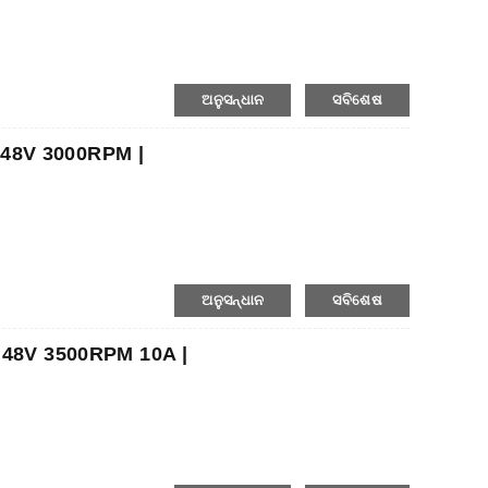
ଅନୁସନ୍ଧାନ
ସବିଶେଷ
V 48V 3000RPM |
ଅନୁସନ୍ଧାନ
ସବିଶେଷ
W 48V 3500RPM 10A |