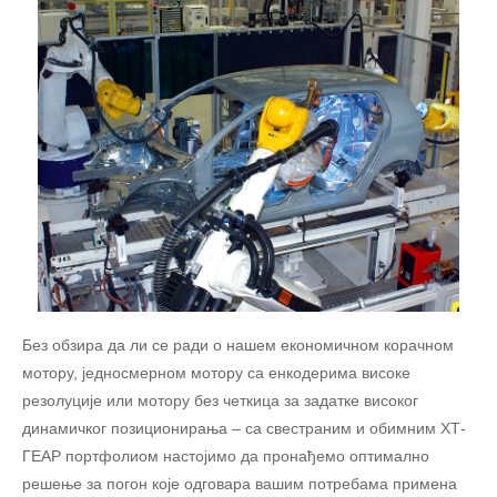
Без обзира да ли се ради о нашем економичном корачном
мотору, једносмерном мотору са енкодерима високе
резолуције или мотору без четкица за задатке високог
динамичког позиционирања – са свестраним и обимним ХТ-
ГЕАР портфолиом настојимо да пронађемо оптимално
решење за погон које одговара вашим потребама примена