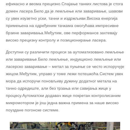
ефикасно и веома прецизно.Спајање танких листова је стога
домен ласера.Било да је лемљење или заваривање, шавови
су увек изузетно уски, тачни и издржљиви.Висока енергија
примењена на одређеним тачкама омогућава импресивне
брзине заваривања.Међутим, ове перформансе захтевају
високо прецизну контролу и позиционирање ласера.
Доступни су различити процеси за аутоматизовано лемљење
или заваривање.Било лемљење, индукционо лемљење или
ласерско заваривање – метал за пуњење се често испоручује
жицом.Међутим, управо у томе лежи потешкоћа.Систем увек
мора да испоручи поновљиву дужину додатног метала на
тачно одредиште, али без трзања или савијања жице у
процесу.Аутоматски додавач жице покретан контролисаним
микромотором је још једна важна примена за наше високо
поуздане погонске системе.