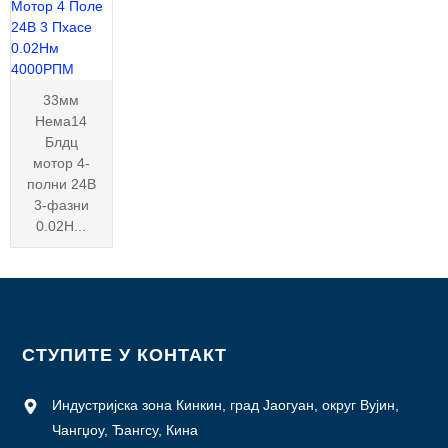
33мм
Нема14
Блдц
мотор 4-
полни 24В
3-фазни
0.02Н...
СТУПИТЕ У КОНТАКТ
Индустријска зона Кинкин, град Јаогуан, округ Вујин,
Чангџоу, Ђангсу, Кина