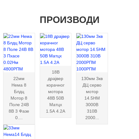
ПРОИЗВОДИ
18В
22мм
драјвер
130мм 3кв
Нема 8
корачног
ДЦ серво
Блдц
мотора
мотор
Мотор 8
48В 50В
14.5НМ
Поле 24В
Матцх
3000В
8В 3 Фазе
1.5А 4.2А
310В
0....
2000...