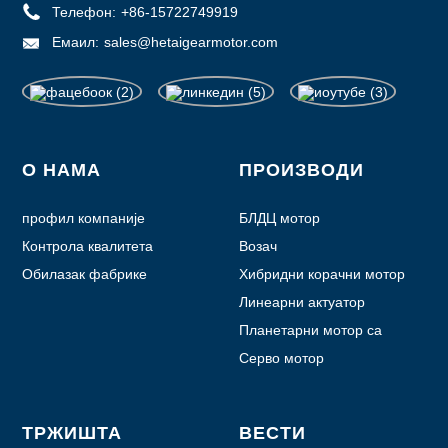
Телефон:
+86-15722749919
Емаил:
sales@hetaigearmotor.com
О НАМА
ПРОИЗВОДИ
профил компаније
БЛДЦ мотор
Контрола квалитета
Возач
Обилазак фабрике
Хибридни корачни мотор
Линеарни актуатор
Планетарни мотор са
зупчаником
Серво мотор
ТРЖИШТА
ВЕСТИ