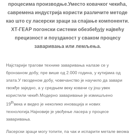
процесима производње.Уместо ковачког чекића,
савремена индустрија користи различите методе
као што су ласерски зраци за спајање компоненти.
ХТ-ГЕАР погонски системи обезбеђују највећу
прецизност и поузданост у сваком процесу
заваривања или лемљења.
Најстарији трагови технике заваривања налазе се у
бронзаном добу, пре више од 2.000 година, у кутијама од
злата.У гвозденом добу, човечанство је научило да завари
гвожђе заједно, а у средњем веку ковачи су још увек
користили чекић.Модерно заваривање је измишљено
th
19
века и видео је неколико иновација и нових
технологија.Најновије је увођење ласера ​​у процесе
заваривања.
Ласерски зраци могу топити, па чак и испарити метале веома