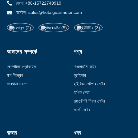
ফোন:
+86-15722749919
ইমেইল:
sales@hetaigearmotor.com
আমাদের সম্পর্কে
পণ্য
কোম্পানির প্রোফাইল
বিএলডিসি মোটর
মান নিয়ন্ত্রণ
ড্রাইভার
কারখানা ভ্রমণ
হাইব্রিড স্টেপার মোটর
রৈখিক নেতা
প্ল্যানেটারি গিয়ার মোটর
সার্ভো মোটর
বাজার
খবর