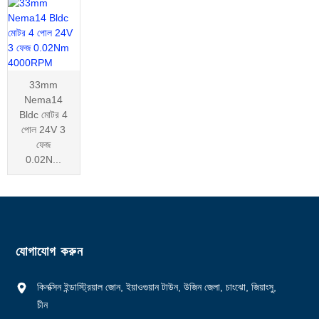
33mm
Nema14
Bldc মোটর 4
পোল 24V 3
ফেজ
0.02N...
যোগাযোগ করুন
কিনক্সিন ইন্ডাস্ট্রিয়াল জোন, ইয়াওগুয়ান টাউন, উজিন জেলা, চাংঝো, জিয়াংসু,
চীন