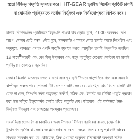
মতো বিভিন্ন পদ্ধতি ব্যবহার করে। HT-GEAR ড্রাইভ সিস্টেম প্রতিটি ঢালাই
বা সোল্ডারিং প্রক্রিয়াতে সর্বোচ্চ নির্ভুলতা এবং নির্ভরযোগ্যতা নিশ্চিত করে।
ঢালাই কৌশলগুলির প্রাচীনতম চিহ্নগুলি পাওয়া যায় ব্রোঞ্জ যুগে, 2.000 বছরেরও বেশি
আগে, সোনার তৈরি বাক্সে।লৌহ যুগে, মানবজাতি একসাথে লোহা ঢালাই করতে শিখেছিল এবং
মধ্যযুগে, কামাররা এখনও একটি হাতুড়ি ব্যবহার করত।আধুনিক ঢালাই উদ্ভাবিত হয়েছিল
th
19 সালে
শতাব্দী এবং বেশ কিছু উদ্ভাবন এবং নতুন প্রযুক্তি দেখেছে।সর্বশেষ হল ঢালাই
প্রক্রিয়ায় লেজারের প্রবর্তন।
লেজার বিমগুলি অত্যন্ত দক্ষতার সাথে এবং খুব সুনির্দিষ্টভাবে ধাতুগুলিকে গলে এবং এমনকি
বাষ্পীভূত করতে পারে।পাতলা শীট যোগদান তাই লেজারের ডোমেইন.সোল্ডারিং বা ঢালাই যাই
হোক না কেন, সিমগুলি সর্বদা অত্যন্ত সংকীর্ণ, সঠিক এবং টেকসই হয়।নির্দিষ্ট পয়েন্টে প্রয়োগ
করা উচ্চ শক্তি চিত্তাকর্ষক ঢালাই গতির অনুমতি দেয়।যাইহোক, এই কর্মক্ষমতা উচ্চ-
নির্ভুলতা নিয়ন্ত্রণ এবং লেজারের অবস্থান প্রয়োজন।
স্বয়ংক্রিয় সোল্ডারিং বা ঢালাইয়ের জন্য উপলব্ধ বিভিন্ন প্রক্রিয়া রয়েছে।সোল্ডারিং,
ইন্ডাকশন ব্রেজিং বা লেজার ওয়েল্ডিং হোক না কেন – ওয়েল্ড ফিলার ধাতু প্রায়শই তারের
মাধ্যমে সরবরাহ করা হয়।যাইহোক, ঠিক এখানেই অসুবিধা।সিস্টেমটি অবশ্যই সঠিক