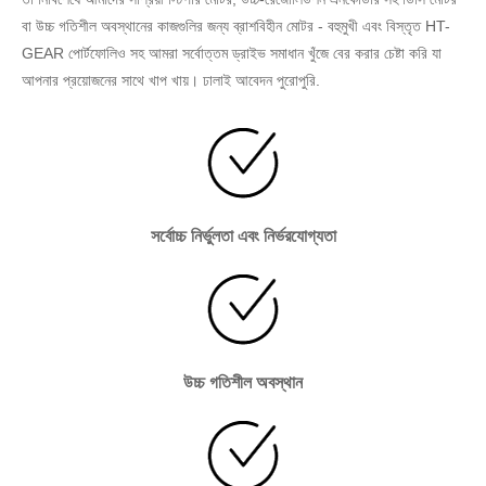
বা উচ্চ গতিশীল অবস্থানের কাজগুলির জন্য ব্রাশবিহীন মোটর - বহুমুখী এবং বিস্তৃত HT-
GEAR পোর্টফোলিও সহ আমরা সর্বোত্তম ড্রাইভ সমাধান খুঁজে বের করার চেষ্টা করি যা
আপনার প্রয়োজনের সাথে খাপ খায়। ঢালাই আবেদন পুরোপুরি.
সর্বোচ্চ নির্ভুলতা এবং নির্ভরযোগ্যতা
উচ্চ গতিশীল অবস্থান