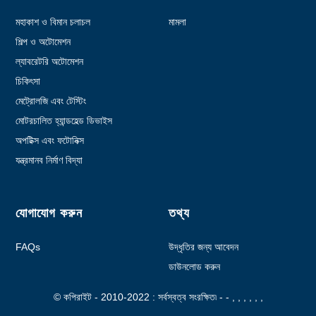
মহাকাশ ও বিমান চলাচল
মামলা
শিল্প ও অটোমেশন
ল্যাবরেটরি অটোমেশন
চিকিৎসা
মেট্রোলজি এবং টেস্টিং
মোটরচালিত হ্যান্ডহেল্ড ডিভাইস
অপটিক্স এবং ফটোনিক্স
যন্ত্রমানব নির্মাণ বিদ্যা
যোগাযোগ করুন
তথ্য
FAQs
উদ্ধৃতির জন্য আবেদন
ডাউনলোড করুন
© কপিরাইট - 2010-2022 : সর্বস্বত্ব সংরক্ষিত৷
- - , , , , , ,