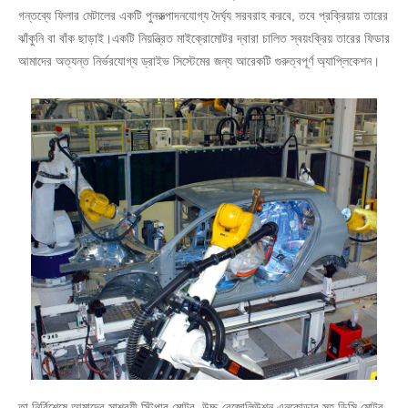
গন্তব্যে ফিলার মেটালের একটি পুনরুত্পাদনযোগ্য দৈর্ঘ্য সরবরাহ করবে, তবে প্রক্রিয়ায় তারের
ঝাঁকুনি বা বাঁক ছাড়াই।একটি নিয়ন্ত্রিত মাইক্রোমোটর দ্বারা চালিত স্বয়ংক্রিয় তারের ফিডার
আমাদের অত্যন্ত নির্ভরযোগ্য ড্রাইভ সিস্টেমের জন্য আরেকটি গুরুত্বপূর্ণ অ্যাপ্লিকেশন।
তা নির্বিশেষে আমাদের সাশ্রয়ী স্টিপার মোটর, উচ্চ-রেজোলিউশন এনকোডার সহ ডিসি মোটর