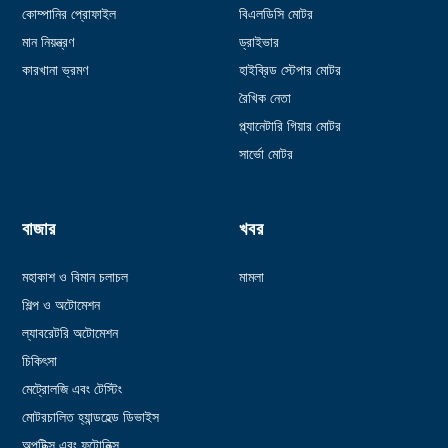
কোম্পানির প্রোফাইল
বিএলডিসি মোটর
মান নিয়ন্ত্রণ
ড্রাইভার
কারখানা ভ্রমণ
হাইব্রিড স্টেপার মোটর
রৈখিক নেতা
প্ল্যানেটারি গিয়ার মোটর
সার্ভো মোটর
বাজার
খবর
মহাকাশ ও বিমান চলাচল
মামলা
শিল্প ও অটোমেশন
ল্যাবরেটরি অটোমেশন
চিকিৎসা
মেট্রোলজি এবং টেস্টিং
মোটরচালিত হ্যান্ডহেল্ড ডিভাইস
অপটিক্স এবং ফটোনিক্স