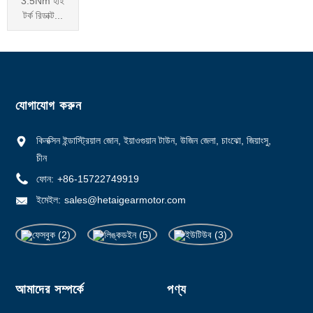
3.5Nm হাই
টর্ক রিডাক্ট...
যোগাযোগ করুন
কিনক্সিন ইন্ডাস্ট্রিয়াল জোন, ইয়াওগুয়ান টাউন, উজিন জেলা, চাংঝো, জিয়াংসু,
চীন
ফোন:
+86-15722749919
ইমেইল:
sales@hetaigearmotor.com
আমাদের সম্পর্কে
পণ্য