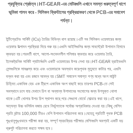
প্রযুক্তির শ্রেষ্ঠত্ব।HT-GEAR-এর মোটরগুলি এখানে সমস্ত গুরুত্বপূর্ণ ধাপে
ভূমিকা পালন করে - সিলিকন ক্রিস্টালের প্রক্রিয়াকরণ থেকে PCB-এর সমাবেশ
পর্যন্ত।
ইন্টিগ্রেটেড সার্কিট (ICs) তৈরির বিভিন্ন ধাপ রয়েছে।এটি সব সিলিকন ওয়েফারের জন্য
ওয়েফার উত্পাদন প্রক্রিয়া দিয়ে শুরু হয়।এগুলি আইসিগুলির জন্য সাবস্ট্রেট উপাদান হিসাবে
ব্যবহৃত হয়।পরবর্তী ধাপে, আলো-সংবেদনশীল পলিমার ব্যবহার করে ওয়েফার তৈরি,
ইলেকট্রনিক সার্কিট প্যাটার্নগুলি একটি ওয়েফারের উপর লেখা হয়।HT-GEAR ড্রাইভগুলি
লেন্সগুলিকে সামঞ্জস্য করে এবং ওয়েফারকে অবস্থান করে৷পৃথক মৃত্যুতে কাটার পর, এগুলি
বন্ধন করা হয় এবং রজনে আবদ্ধ হয়।SMT সমাবেশ সমাপ্ত পণ্য মধ্যে অংশ মাউন্ট
চিহ্নিত.একাধিক হেড এক ট্রিপে একাধিক অংশ বাছাই করে তারপর PCB-তে সেই
অবস্থানে চলে যায় যেখানে চিপ বা অন্যান্য উপাদানের সংযোগের জন্য উপযুক্ত খোলা
থাকে।এটি খোলার উপর চিপ স্থাপন করে;পরে সেগুলো বোর্ডে সোল্ডার করা হয়।এই ধাপে,
অত্যন্ত উচ্চ ভলিউম বজায় রেখে নির্ভুলতাকে সর্বোচ্চ অগ্রাধিকার দেওয়া হয়।কিছু মেশিন
প্রতি ঘন্টায় 100,000 টিরও বেশি উপাদান পরিচালনা করে।যেহেতু প্রতিটি পৃথক PCB
পুঙ্খানুপুঙ্খভাবে পরীক্ষা করা হয়, সম্পূর্ণ স্বয়ংক্রিয় পরীক্ষার মেশিনগুলি অবশ্যই একটি বড়
থ্রুপুট পরিচালনা করতে সক্ষম হবে।