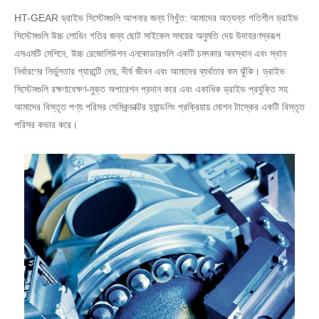
HT-GEAR ড্রাইভ সিস্টেমগুলি আপনার জন্য নিখুঁত: আমাদের অত্যন্ত গতিশীল ড্রাইভ
সিস্টেমগুলি উচ্চ লোডিং গতির জন্য ছোট সাইকেল সময়ের অনুমতি দেয় উদাহরণস্বরূপ
এসএমটি মেশিনে, উচ্চ রেজোলিউশন এনকোডারগুলি একটি চমৎকার অবস্থান এবং স্থান
নির্ধারণের নির্ভুলতার গ্যারান্টি দেয়, দীর্ঘ জীবন এবং আমাদের ব্যর্থতার কম ঝুঁকি। ড্রাইভ
সিস্টেমগুলি রক্ষণাবেক্ষণ-মুক্ত অপারেশন প্রদান করে এবং একাধিক ড্রাইভ প্রযুক্তি সহ
আমাদের বিস্তৃত পণ্য পরিসর সেমিকন্ডাক্টর হ্যান্ডলিং প্রক্রিয়ায় মোশন টাস্কের একটি বিস্তৃত
পরিসর কভার করে।