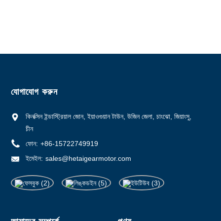
ডেলিভারি সময়: 28-31
অর্থপ্রদানের শর্তাবলী: এল/সি, ডি/পি, টি/টি, ওয়েস্টার্ন ইউনিয়ন, মানিগ্রাম
সরবরাহের ক্ষমতা: 5000 পিসি/মাস
যোগাযোগ করুন
কিনক্সিন ইন্ডাস্ট্রিয়াল জোন, ইয়াওগুয়ান টাউন, উজিন জেলা, চাংঝো, জিয়াংসু,
চীন
ফোন:
+86-15722749919
ইমেইল:
sales@hetaigearmotor.com