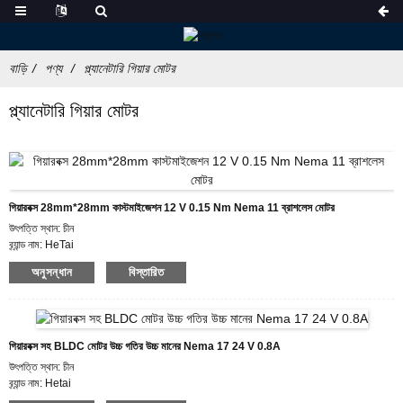
বাড়ি
পণ্য
প্ল্যানেটারি গিয়ার মোটর
প্ল্যানেটারি গিয়ার মোটর
গিয়ারবক্স 28mm*28mm কাস্টমাইজেশন 12 V 0.15 Nm Nema 11 ব্রাশলেস মোটর
উৎপত্তি স্থান: চীন
ব্র্যান্ড নাম: HeTai
সার্টিফিকেশন: সিই ROHS ISO
অনুসন্ধান
বিস্তারিত
মডেল নম্বর: 28BL01AG14
ন্যূনতম অর্ডারের পরিমাণ: 50
মূল্য: USD
প্যাকেজিং বিশদ: ভিতরের ফোম বক্স, তৃণশয্যা সঙ্গে শক্ত কাগজ
ডেলিভারি সময়: 25 দিন
গিয়ারবক্স সহ BLDC মোটর উচ্চ গতির উচ্চ মানের Nema 17 24 V 0.8A
অর্থপ্রদানের শর্তাবলী: এল/সি, ডি/পি, টি/টি, ওয়েস্টার্ন ইউনিয়ন, মানিগ্রাম
উৎপত্তি স্থান: চীন
সরবরাহের ক্ষমতা: 10000 পিসিএস/মাস
ব্র্যান্ড নাম: Hetai
সার্টিফিকেশন: সিই ROHS ISO