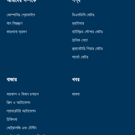
আমাদের সম্পর্কে
পণ্য
কোম্পানির প্রোফাইল
বিএলডিসি মোটর
মান নিয়ন্ত্রণ
ড্রাইভার
কারখানা ভ্রমণ
হাইব্রিড স্টেপার মোটর
রৈখিক নেতা
প্ল্যানেটারি গিয়ার মোটর
সার্ভো মোটর
বাজার
খবর
মহাকাশ ও বিমান চলাচল
মামলা
শিল্প ও অটোমেশন
ল্যাবরেটরি অটোমেশন
চিকিৎসা
মেট্রোলজি এবং টেস্টিং