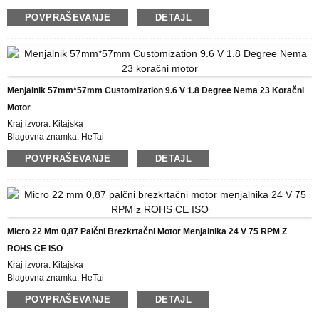
Certificiranje: CE ROHS ISO
POVPRAŠEVANJE
DETAJL
Številka modela: 57BL02AG13
Najmanjša količina naročila: 50
Cena: USD
Podrobnosti pakiranja: škatla z notranjo škatlo iz pene, paleta
Čas dostave: 28-31
Plačilni pogoji: L/C, D/P, T/T, Western Union, MoneyGram
Menjalnik 57mm*57mm Customization 9.6 V 1.8 Degree Nema 23 Koračni
Možnost dobave: 5000 kosov/mesec
Motor
Kraj izvora: Kitajska
Blagovna znamka: HeTai
Certificiranje: CE ROHS ISO
POVPRAŠEVANJE
DETAJL
Številka modela: 57BYGH231-04AG15
Najmanjša količina naročila: 50
Cena: USD
Podrobnosti pakiranja: škatla z notranjo škatlo iz pene, paleta
Dobavni rok: 25 DNI
Plačilni pogoji: L/C, D/P, T/T, Western Union, MoneyGram
Micro 22 Mm 0,87 Palčni Brezkrtačni Motor Menjalnika 24 V 75 RPM Z
Možnost dobave: 10000 PCS/MESEC
ROHS CE ISO
Kraj izvora: Kitajska
Blagovna znamka: HeTai
Certificiranje: CE ROHS ISO
POVPRAŠEVANJE
DETAJL
Številka modela: 22BL202AG64
Najmanjša količina naročila: 50