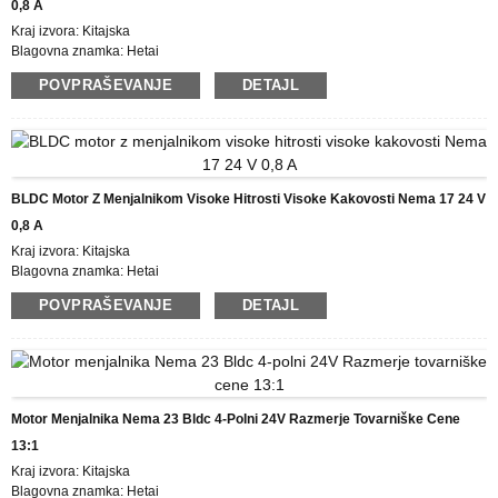
0,8 A
Kraj izvora: Kitajska
Blagovna znamka: Hetai
Certificiranje: CE ROHS ISO
POVPRAŠEVANJE
DETAJL
Številka modela: 42BLF01-027AG16
Najmanjša količina naročila: 50
Cena: USD
Podrobnosti pakiranja: škatla z notranjo škatlo iz pene, paleta
Čas dostave: 28.-31
Plačilni pogoji: L/C, D/P, T/T, Western Union, MoneyGram
BLDC Motor Z Menjalnikom Visoke Hitrosti Visoke Kakovosti Nema 17 24 V
Možnost dobave: 5000 kosov/mesec
0,8 A
Kraj izvora: Kitajska
Blagovna znamka: Hetai
Certificiranje: CE ROHS ISO
POVPRAŠEVANJE
DETAJL
Številka modela: 42BLY01C-004AG112
Najmanjša količina naročila: 50
Cena: USD
Podrobnosti pakiranja: škatla z notranjo škatlo iz pene, paleta
Čas dostave: 28.-31
Plačilni pogoji: L/C, D/P, T/T, Western Union, MoneyGram
Motor Menjalnika Nema 23 Bldc 4-Polni 24V Razmerje Tovarniške Cene
Možnost dobave: 5000 kosov/mesec
13:1
Kraj izvora: Kitajska
Blagovna znamka: Hetai