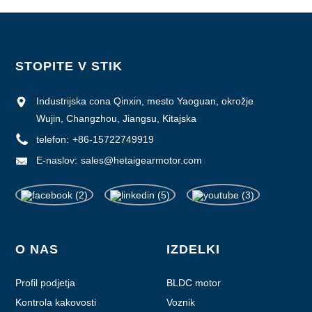
STOPITE V STIK
Industrijska cona Qinxin, mesto Yaoguan, okrožje
Wujin, Changzhou, Jiangsu, Kitajska
telefon:
+86-15722749919
E-naslov:
sales@hetaigearmotor.com
O NAS
IZDELKI
Profil podjetja
BLDC motor
Kontrola kakovosti
Voznik