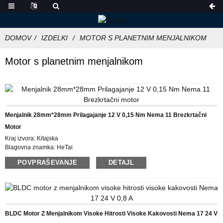
DOMOV
IZDELKI
MOTOR S PLANETNIM MENJALNIKOM
Motor s planetnim menjalnikom
Menjalnik 28mm*28mm Prilagajanje 12 V 0,15 Nm Nema 11 Brezkrtačni
Motor
Kraj izvora: Kitajska
Blagovna znamka: HeTai
Certificiranje: CE ROHS ISO
POVPRAŠEVANJE
DETAJL
Številka modela: 28BL01AG14
Najmanjša količina naročila: 50
Cena: USD
Podrobnosti pakiranja: škatla z notranjo škatlo iz pene, paleta
Dobavni rok: 25 DNI
Plačilni pogoji: L/C, D/P, T/T, Western Union, MoneyGram
BLDC Motor Z Menjalnikom Visoke Hitrosti Visoke Kakovosti Nema 17 24 V
Možnost dobave: 10000 PCS/MESEC