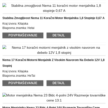
Cena: USD
Podrobnosti pakiranja: škatla z notranjo škatlo iz pene, paleta
Dobavni rok: 25 DNI
Plačilni pogoji: L/C, D/P, T/T, Western Union, MoneyGram
Stabilna Zmogljivost Nema 11 Koračni Motor Menjalnika 1,8 Stopinje 0,67 A
Možnost dobave: 10000 PCS/MESEC
Kraj izvora: Kitajska
Blagovna znamka: Hetai
Certificiranje: CE ROHS ISO
POVPRAŠEVANJE
DETAJL
Številka modela: 28BYGH102-39AG
Najmanjša količina naročila: 50
Podrobnosti pakiranja: škatla z notranjo škatlo iz pene, paleta
Dobavni rok: 25 DNI
Plačilni pogoji: L/C, D/P, T/T, Western Union, MoneyGram
Možnost dobave: 10000 kosov/mesec
Nema 17 Koračni Motorni Menjalnik Z Visokim Navorom Na Debelo 12V 1,8
Stopinj
Kraj izvora: Kitajska
Blagovna znamka: HeTai
Certificiranje: CE ROHS ISO
POVPRAŠEVANJE
DETAJL
Številka modela: 42BYGH208-56AG5
Najmanjša količina naročila: 50
Cena: USD
Podrobnosti pakiranja: škatla z notranjo škatlo iz pene, paleta
Čas dostave: 25 DNI
Plačilni pogoji: L/C, D/P, T/T, Western Union, MoneyGram
Motor Menjalnika Nema 23 Bldc 4-Polni 24V Razmerje Tovarniške Cene