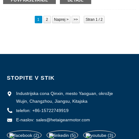
POVPRAŠEVANJE
DETAJL
Številka modela: 57BYGN
Najmanjša količina naročila: 50
Podrobnosti pakiranja: škatla z notranjo škatlo iz pene, paleta
Čas dostave: 25 DNI
1
2
Naprej >
>>
Stran 1 / 2
Plačilni pogoji: L/C, D/P, T/T, Western Union, MoneyGram
Možnost dobave: 10000 kosov/mesec
STOPITE V STIK
Industrijska cona Qinxin, mesto Yaoguan, okrožje
Wujin, Changzhou, Jiangsu, Kitajska
telefon:
+86-15722749919
E-naslov:
sales@hetaigearmotor.com