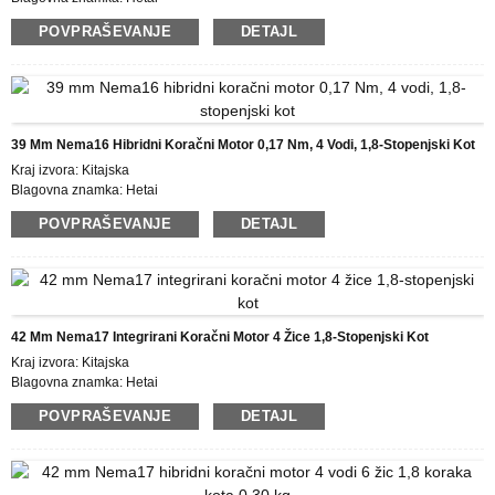
Certificiranje: CE ROHS ISO
POVPRAŠEVANJE
DETAJL
Številka modela: 35BYGX
Najmanjša količina naročila: 50
Podrobnosti pakiranja: škatla z notranjo škatlo iz pene, paleta
Čas dostave: 25 DNI
Plačilni pogoji: L/C, D/P, T/T, Western Union, MoneyGram
Možnost dobave: 10000 kosov/mesec
39 Mm Nema16 Hibridni Koračni Motor 0,17 Nm, 4 Vodi, 1,8-Stopenjski Kot
Kraj izvora: Kitajska
Blagovna znamka: Hetai
Certificiranje: CE ROHS ISO
POVPRAŠEVANJE
DETAJL
Številka modela: 39BYGX
Najmanjša količina naročila: 50
Podrobnosti pakiranja: škatla z notranjo škatlo iz pene, paleta
Čas dostave: 25 DNI
Plačilni pogoji: L/C, D/P, T/T, Western Union, MoneyGram
Možnost dobave: 10000 kosov/mesec
42 Mm Nema17 Integrirani Koračni Motor 4 Žice 1,8-Stopenjski Kot
Kraj izvora: Kitajska
Blagovna znamka: Hetai
Certificiranje: CE ROHS ISO
POVPRAŠEVANJE
DETAJL
Številka modela: 42BYGH
Najmanjša količina naročila: 50
Podrobnosti pakiranja: škatla z notranjo škatlo iz pene, paleta
Čas dostave : 28-31