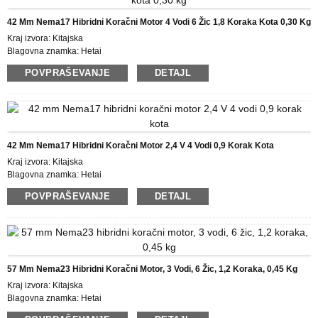
Plačilni pogoji: L/C, D/P, T/T, Western Union, MoneyGram
Možnost dobave: 10000 kosov/mesec
42 Mm Nema17 Hibridni Koračni Motor 4 Vodi 6 Žic 1,8 Koraka Kota 0,30 Kg
Kraj izvora: Kitajska
Blagovna znamka: Hetai
Certificiranje: CE ROHS ISO
POVPRAŠEVANJE
DETAJL
Številka modela: 42BYGH
Najmanjša količina naročila: 50
Podrobnosti pakiranja: škatla z notranjo škatlo iz pene, paleta
Čas dostave: 25 DNI
Plačilni pogoji: L/C, D/P, T/T, Western Union, MoneyGram
Možnost dobave: 10000 kosov/mesec
42 Mm Nema17 Hibridni Koračni Motor 2,4 V 4 Vodi 0,9 Korak Kota
Kraj izvora: Kitajska
Blagovna znamka: Hetai
Certificiranje: CE ROHS ISO
POVPRAŠEVANJE
DETAJL
Številka modela: 42BYGHM
Najmanjša količina naročila 50
Podrobnosti pakiranja: škatla z notranjo škatlo iz pene, paleta
Čas dostave: 25 DNI
Plačilni pogoji: L/C, D/P, T/T, Western Union, MoneyGram
Možnost dobave: 10000 kosov/mesec
57 Mm Nema23 Hibridni Koračni Motor, 3 Vodi, 6 Žic, 1,2 Koraka, 0,45 Kg
Kraj izvora: Kitajska
Blagovna znamka: Hetai
Certificiranje: CE ROHS ISO