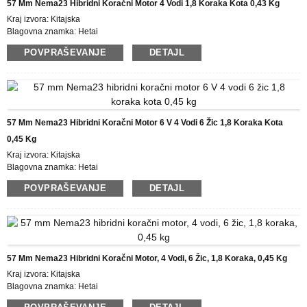
57 Mm Nema23 Hibridni Koračni Motor 4 Vodi 1,8 Koraka Kota 0,43 Kg
Kraj izvora: Kitajska
Blagovna znamka: Hetai
Certificiranje: CE ROHS ISO
POVPRAŠEVANJE
DETAJL
Številka modela: 57HN
Najmanjša količina naročila: 50
Podrobnosti pakiranja: škatla z notranjo škatlo iz pene, paleta
Čas dostave: 25 DNI
Plačilni pogoji: L/C, D/P, T/T, Western Union, MoneyGram
Možnost dobave: 10000 kosov/mesec
57 Mm Nema23 Hibridni Koračni Motor 6 V 4 Vodi 6 Žic 1,8 Koraka Kota
0,45 Kg
Kraj izvora: Kitajska
Blagovna znamka: Hetai
Certificiranje: CE ROHS ISO
POVPRAŠEVANJE
DETAJL
Številka modela: 57BYGH
Najmanjša količina naročila: 50
Podrobnosti pakiranja: škatla z notranjo škatlo iz pene, paleta
Čas dostave: 25 DNI
Plačilni pogoji: L/C, D/P, T/T, Western Union, MoneyGram
Možnost dobave: 10000 kosov/mesec
57 Mm Nema23 Hibridni Koračni Motor, 4 Vodi, 6 Žic, 1,8 Koraka, 0,45 Kg
Kraj izvora: Kitajska
Blagovna znamka: Hetai
Certificiranje: CE ROHS ISO