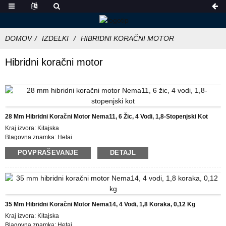
DOMOV
IZDELKI
HIBRIDNI KORAČNI MOTOR
Hibridni koračni motor
28 Mm Hibridni Koračni Motor Nema11, 6 Žic, 4 Vodi, 1,8-Stopenjski Kot
Kraj izvora: Kitajska
Blagovna znamka: Hetai
Certificiranje: CE ROHS ISO
POVPRAŠEVANJE
DETAJL
Številka modela: 28BYGH
Najmanjša količina naročila: 50
Podrobnosti pakiranja: škatla z notranjo škatlo iz pene, paleta
Čas dostave: 25 DNI
Plačilni pogoji: L/C, D/P, T/T, Western Union, MoneyGram
Možnost dobave: 10000 kosov/mesec
35 Mm Hibridni Koračni Motor Nema14, 4 Vodi, 1,8 Koraka, 0,12 Kg
Kraj izvora: Kitajska
Blagovna znamka: Hetai