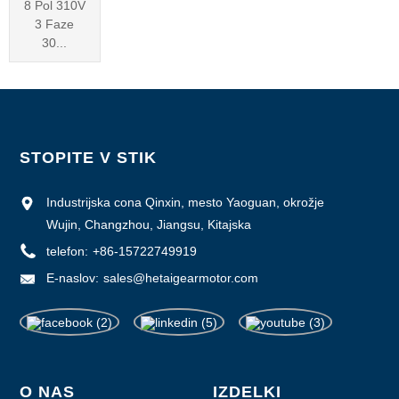
8 Pol 310V
3 Faze
30...
STOPITE V STIK
Industrijska cona Qinxin, mesto Yaoguan, okrožje
Wujin, Changzhou, Jiangsu, Kitajska
telefon:
+86-15722749919
E-naslov:
sales@hetaigearmotor.com
O NAS
IZDELKI