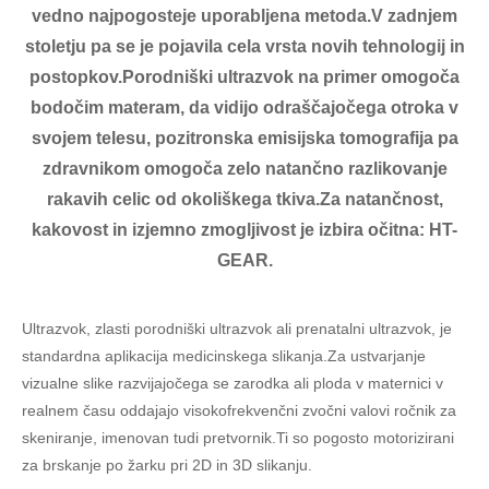
vedno najpogosteje uporabljena metoda.V zadnjem
stoletju pa se je pojavila cela vrsta novih tehnologij in
postopkov.Porodniški ultrazvok na primer omogoča
bodočim materam, da vidijo odraščajočega otroka v
svojem telesu, pozitronska emisijska tomografija pa
zdravnikom omogoča zelo natančno razlikovanje
rakavih celic od okoliškega tkiva.Za natančnost,
kakovost in izjemno zmogljivost je izbira očitna: HT-
GEAR.
Ultrazvok, zlasti porodniški ultrazvok ali prenatalni ultrazvok, je
standardna aplikacija medicinskega slikanja.Za ustvarjanje
vizualne slike razvijajočega se zarodka ali ploda v maternici v
realnem času oddajajo visokofrekvenčni zvočni valovi ročnik za
skeniranje, imenovan tudi pretvornik.Ti so pogosto motorizirani
za brskanje po žarku pri 2D in 3D slikanju.