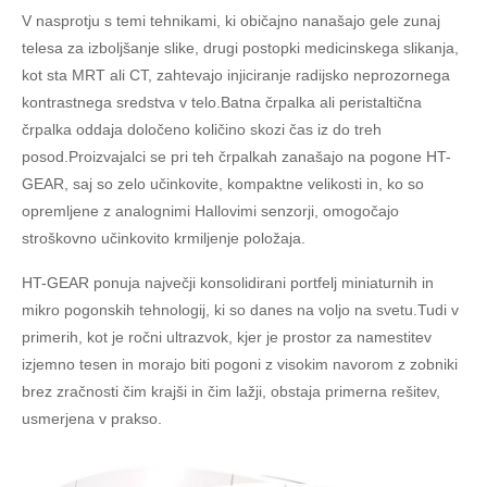
V nasprotju s temi tehnikami, ki običajno nanašajo gele zunaj
telesa za izboljšanje slike, drugi postopki medicinskega slikanja,
kot sta MRT ali CT, zahtevajo injiciranje radijsko neprozornega
kontrastnega sredstva v telo.Batna črpalka ali peristaltična
črpalka oddaja določeno količino skozi čas iz do treh
posod.Proizvajalci se pri teh črpalkah zanašajo na pogone HT-
GEAR, saj so zelo učinkovite, kompaktne velikosti in, ko so
opremljene z analognimi Hallovimi senzorji, omogočajo
stroškovno učinkovito krmiljenje položaja.
HT-GEAR ponuja največji konsolidirani portfelj miniaturnih in
mikro pogonskih tehnologij, ki so danes na voljo na svetu.Tudi v
primerih, kot je ročni ultrazvok, kjer je prostor za namestitev
izjemno tesen in morajo biti pogoni z visokim navorom z zobniki
brez zračnosti čim krajši in čim lažji, obstaja primerna rešitev,
usmerjena v prakso.