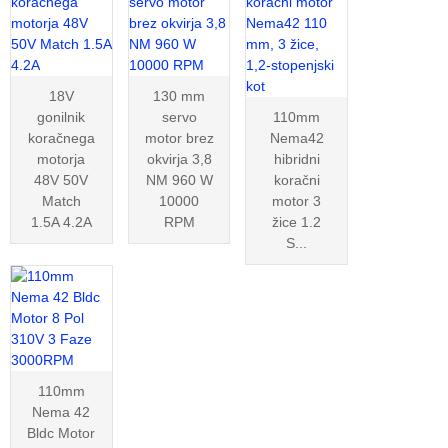
18V
130 mm
gonilnik
servo
110mm
koračnega
motor brez
Nema42
motorja
okvirja 3,8
hibridni
48V 50V
NM 960 W
koračni
Match
10000
motor 3
1.5A 4.2A
RPM
žice 1.2
S...
110mm
Nema 42
Bldc Motor