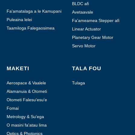
BLDC afi
Fa'amatalaga a le Kamupani
Avetaavale
Puleaina lelei
Fa'ameamea Stepper afi
Taamiloga Falegaosimea
Linear Actuator
Planetary Gear Motor
Servo Motor
MAKETI
TALA FOU
Aerospace & Vaalele
Tulaga
Alamanuia & Otometi
Otometi Falesu'esu'e
Fomai
Metrology & Su'ega
O masini fa'atau lima
Optics & Photonics