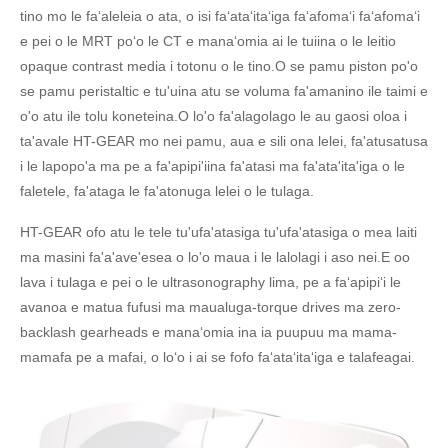
tino mo le faʻaleleia o ata, o isi faʻataʻitaʻiga faʻafomaʻi faʻafomaʻi
e pei o le MRT poʻo le CT e manaʻomia ai le tuiina o le leitio
opaque contrast media i totonu o le tino.O se pamu piston po'o
se pamu peristaltic e tu'uina atu se voluma fa'amanino ile taimi e
o'o atu ile tolu koneteina.O lo'o fa'alagolago le au gaosi oloa i
ta'avale HT-GEAR mo nei pamu, aua e sili ona lelei, fa'atusatusa
i le lapopo'a ma pe a fa'apipi'iina fa'atasi ma fa'ata'ita'iga o le
faletele, fa'ataga le fa'atonuga lelei o le tulaga.
HT-GEAR ofo atu le tele tu'ufa'atasiga tu'ufa'atasiga o mea laiti
ma masini fa'a'ave'esea o lo'o maua i le lalolagi i aso nei.E oo
lava i tulaga e pei o le ultrasonography lima, pe a faʻapipiʻi le
avanoa e matua fufusi ma maualuga-torque drives ma zero-
backlash gearheads e manaʻomia ina ia puupuu ma mama-
mamafa pe a mafai, o loʻo i ai se fofo faʻataʻitaʻiga e talafeagai.