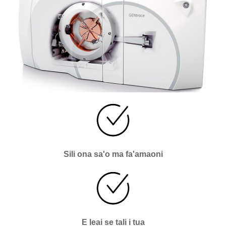
Sili ona sa'o ma fa'amaoni
E leai se tali i tua