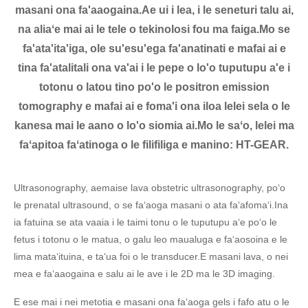
masani ona fa'aaogaina.Ae ui i lea, i le seneturi talu ai,
na aliaʻe mai ai le tele o tekinolosi fou ma faiga.Mo se
fa'ata'ita'iga, ole su'esu'ega fa'anatinati e mafai ai e
tina fa'atalitali ona va'ai i le pepe o lo'o tuputupu a'e i
totonu o latou tino po'o le positron emission
tomography e mafai ai e foma'i ona iloa lelei sela o le
kanesa mai le aano o lo'o siomia ai.Mo le saʻo, lelei ma
faʻapitoa faʻatinoga o le filifiliga e manino: HT-GEAR.
Ultrasonography, aemaise lava obstetric ultrasonography, poʻo
le prenatal ultrasound, o se faʻaoga masani o ata faʻafomaʻi.Ina
ia fatuina se ata vaaia i le taimi tonu o le tuputupu aʻe poʻo le
fetus i totonu o le matua, o galu leo ​​maualuga e faʻaosoina e le
lima mataʻituina, e taʻua foi o le transducer.E masani lava, o nei
mea e faʻaaogaina e salu ai le ave i le 2D ma le 3D imaging.
E ese mai i nei metotia e masani ona faʻaoga gels i fafo atu o le