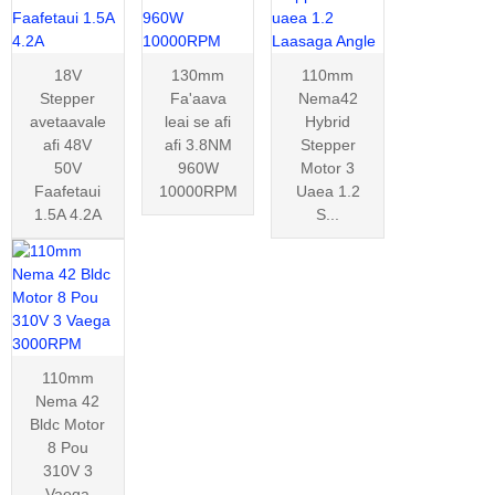
18V
130mm
110mm
Stepper
Fa'aava
Nema42
avetaavale
leai se afi
Hybrid
afi 48V
afi 3.8NM
Stepper
50V
960W
Motor 3
Faafetaui
10000RPM
Uaea 1.2
1.5A 4.2A
S...
110mm
Nema 42
Bldc Motor
8 Pou
310V 3
Vaega