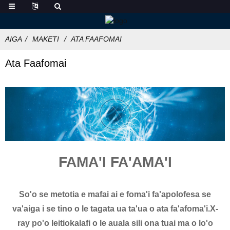
AIGA
MAKETI
ATA FAAFOMAI
Ata Faafomai
FAMA'I FA'AMA'I
So'o se metotia e mafai ai e foma'i fa'apolofesa se
va'aiga i se tino o le tagata ua ta'ua o ata fa'afoma'i.X-
ray po'o leitiokalafi o le auala sili ona tuai ma o lo'o