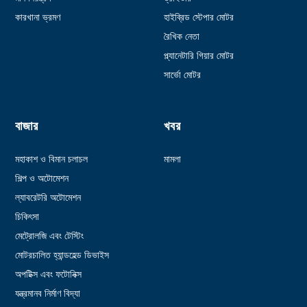
কারখানা ভ্রমণ
হাইব্রিড স্টেপার মোটর
রৈখিক নেতা
প্ল্যানেটারি গিয়ার মোটর
সার্ভো মোটর
বাজার
খবর
মহাকাশ ও বিমান চলাচল
মামলা
শিল্প ও অটোমেশন
ল্যাবরেটরি অটোমেশন
চিকিৎসা
মেট্রোলজি এবং টেস্টিং
মোটরচালিত হ্যান্ডহেল্ড ডিভাইস
অপটিক্স এবং ফটোনিক্স
যন্ত্রমানব নির্মাণ বিদ্যা