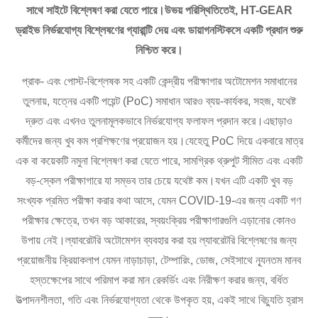
সাথে সাইটে বিশ্লেষণ করা যেতে পারে।উভয় পরিস্থিতিতেই, HT-GEAR
ড্রাইভ নির্ভরযোগ্য বিশ্লেষণের গ্যারান্টি দেয় এবং ডায়াগনস্টিকসে একটি প্রধান শুরু
নিশ্চিত করে।
প্রাক- এবং পোস্ট-বিশ্লেষক সহ একটি কেন্দ্রীয় পরীক্ষাগার অটোমেশন সমাধানের
তুলনায়, যত্নের একটি পয়েন্ট (PoC) সমাধান আরও ব্যয়-কার্যকর, সহজ, যথেষ্ট
দ্রুত এবং এখনও তুলনামূলকভাবে নির্ভরযোগ্য ফলাফল প্রদান করে।এছাড়াও
কর্মীদের জন্য খুব কম প্রশিক্ষণের প্রয়োজন হয়।যেহেতু PoC দিয়ে একবারে মাত্র
এক বা কয়েকটি নমুনা বিশ্লেষণ করা যেতে পারে, সামগ্রিক থ্রুপুট সীমিত এবং একটি
বড়-স্কেল পরীক্ষাগারে যা সম্ভব তার চেয়ে যথেষ্ট কম।যখন এটি একটি খুব বড়
সংখ্যক প্রমিত পরীক্ষা করার কথা আসে, যেমন COVID-19-এর জন্য একটি গণ
পরীক্ষার ক্ষেত্রে, তখন বড় আকারের, স্বয়ংক্রিয় পরীক্ষাগারগুলি এড়ানোর কোনও
উপায় নেই।ল্যাবরেটরি অটোমেশন ব্যবহার করা হয় ল্যাবরেটরি বিশ্লেষণের জন্য
প্রয়োজনীয় ক্রিয়াকলাপ যেমন নাড়াচাড়া, টেম্পারিং, ডোজ, সেইসাথে ন্যূনতম মানব
হস্তক্ষেপের সাথে পরিমাপ করা মান রেকর্ডিং এবং নিরীক্ষণ করার জন্য, বর্ধিত
উত্পাদনশীলতা, গতি এবং নির্ভরযোগ্যতা থেকে উপকৃত হয়, একই সাথে বিচ্যুতি হ্রাস