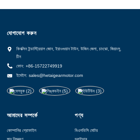
যোগাযোগ করুন
কিনক্সিন ইন্ডাস্ট্রিয়াল জোন, ইয়াওগুয়ান টাউন, উজিন জেলা, চাংঝো, জিয়াংসু,
চীন
ফোন:
+86-15722749919
ইমেইল:
sales@hetaigearmotor.com
আমাদের সম্পর্কে
পণ্য
কোম্পানির প্রোফাইল
বিএলডিসি মোটর
মান নিয়ন্ত্রণ
ড্রাইভার