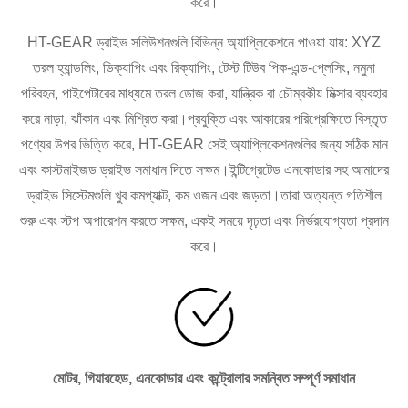
করে।
HT-GEAR ড্রাইভ সলিউশনগুলি বিভিন্ন অ্যাপ্লিকেশনে পাওয়া যায়: XYZ
তরল হ্যান্ডলিং, ডিক্যাপিং এবং রিক্যাপিং, টেস্ট টিউব পিক-এন্ড-প্লেসিং, নমুনা
পরিবহন, পাইপেটারের মাধ্যমে তরল ডোজ করা, যান্ত্রিক বা চৌম্বকীয় মিক্সার ব্যবহার
করে নাড়া, ঝাঁকান এবং মিশ্রিত করা।প্রযুক্তি এবং আকারের পরিপ্রেক্ষিতে বিস্তৃত
পণ্যের উপর ভিত্তি করে, HT-GEAR সেই অ্যাপ্লিকেশনগুলির জন্য সঠিক মান
এবং কাস্টমাইজড ড্রাইভ সমাধান দিতে সক্ষম।ইন্টিগ্রেটেড এনকোডার সহ আমাদের
ড্রাইভ সিস্টেমগুলি খুব কমপ্যাক্ট, কম ওজন এবং জড়তা।তারা অত্যন্ত গতিশীল
শুরু এবং স্টপ অপারেশন করতে সক্ষম, একই সময়ে দৃঢ়তা এবং নির্ভরযোগ্যতা প্রদান
করে।
মোটর, গিয়ারহেড, এনকোডার এবং কন্ট্রোলার সমন্বিত সম্পূর্ণ সমাধান