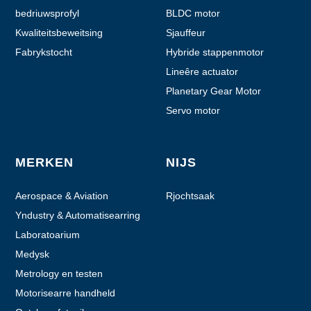
bedriuwsprofyl
BLDC motor
Kwaliteitsbeweitsing
Sjauffeur
Fabrykstocht
Hybride stappenmotor
Lineêre actuator
Planetary Gear Motor
Servo motor
MERKEN
NIJS
Aerospace & Aviation
Rjochtsaak
Yndustry & Automatisearring
Laboratoarium
automatisearring
Medysk
Metrology en testen
Motorisearre handheld
apparaten