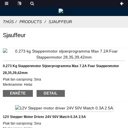
THÚS
PRODUCTS
SJAUFFEUR
Sjauffeur
0.273 Kg Stappenmotor Stjoerprogramma Max 7.2A Foar Stappenmotor
28,35,39,42mm
Plak fan oarsprong: Sina
Merknamme: Hetai
Sertifisearring: CE ROHS ISO
ENKÊTE
DETAIL
Model Oantal: HDD872
Minimum bestelhoeveelheid: 50
Details fan ferpakking: Karton mei binnenfoam doaze, pallet
Levertiid: 7 ~ 10 wurkdagen
Betellingsbetingsten: L/C, D/P, T/T, Western Union, MoneyGram
12V Stepper Motor Driver 24V 50V Match 0.3A 2.5A
Supply Mooglikheid: 1000pcs / moanne
Plak fan oarsprong: Sina