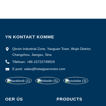
Supply Mooglikheid: 1000pcs / moanne
YN KONTAKT KOMME
Qinxin Industrial Zone, Yaoguan Town, Wujin District,
Changzhou, Jiangsu, Sina
Tillefoan:
+86-15722749919
E-post:
sales@hetaigearmotor.com
OER ÚS
PRODUCTS