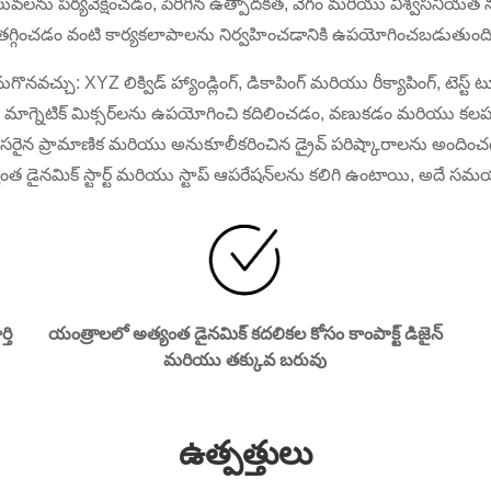
 విలువలను పర్యవేక్షించడం, పెరిగిన ఉత్పాదకత, వేగం మరియు విశ్వస
తగ్గించడం వంటి కార్యకలాపాలను నిర్వహించడానికి ఉపయోగించబడుతుంది
ొనవచ్చు: XYZ లిక్విడ్ హ్యాండ్లింగ్, డికాపింగ్ మరియు రీక్యాపింగ్, టెస్
 లేదా మాగ్నెటిక్ మిక్సర్‌లను ఉపయోగించి కదిలించడం, వణుకడం మరియు క
 ప్రామాణిక మరియు అనుకూలీకరించిన డ్రైవ్ పరిష్కారాలను అందించగలదు.ఇం
ంత డైనమిక్ స్టార్ట్ మరియు స్టాప్ ఆపరేషన్‌లను కలిగి ఉంటాయి, అదే
తి
యంత్రాలలో అత్యంత డైనమిక్ కదలికల కోసం కాంపాక్ట్ డిజైన్
మరియు తక్కువ బరువు
ఉత్పత్తులు