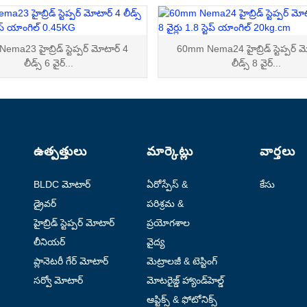
ma23 హైబ్రిడ్ స్టెప్పర్ మోటార్ 4
60mm Nema24 హైబ్రిడ్ స్టెప్పర్ 
లీడ్స్ 6 వైర్...
లీడ్స్ 8 వైర్...
ఉత్పత్తులు
మార్కెట్లు
వార్తలు
BLDC మోటార్
ఏరోస్పేస్ &
కేసు
ఏవియేషన్
డ్రైవర్
పరిశ్రమ &
ఆటోమేషన్
హైబ్రిడ్ స్టెప్పర్ మోటార్
ప్రయోగశాల
ఆటోమేషన్
లీనియర్
వైద్య
యాక్యుయేటర్
ప్లానెటరీ గేర్ మోటార్
మెట్రాలజీ & టెస్టింగ్
సర్వో మోటార్
మోటరైజ్డ్ హ్యాండ్‌హెల్డ్
పరికరాలు
ఆప్టిక్స్ & ఫోటోనిక్స్