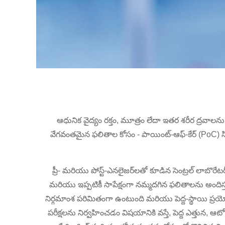
ఆధునిక వైద్యం రక్తం, మూత్రం లేదా ఇతర శరీర ద్రవాల
వేగవంతమైన ఫలితాల కోసం - పాయింట్-ఆఫ్-కేర్ (PoC) సిస
ప్రీ- మరియు పోస్ట్-ఎనలైజర్‌లతో కూడిన సెంట్రల్ లాబొర
మరియు ఇప్పటికీ సాపేక్షంగా నమ్మదగిన ఫలితాలను అందిస్త
నిర్గమాంశ పరిమితంగా ఉంటుంది మరియు పెద్ద-స్థాయి ప్ర
పరీక్షలను నిర్వహించడం విషయానికి వస్తే, పెద్ద ఎత్తున, ఆ