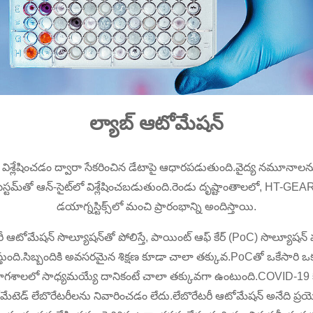
ల్యాబ్ ఆటోమేషన్
ను విశ్లేషించడం ద్వారా సేకరించిన డేటాపై ఆధారపడుతుంది.వైద్య నమూనాలన
్టమ్‌తో ఆన్-సైట్‌లో విశ్లేషించబడుతుంది.రెండు దృష్టాంతాలలో, HT-GEAR
డయాగ్నస్టిక్స్‌లో మంచి ప్రారంభాన్ని అందిస్తాయి.
ేటరీ ఆటోమేషన్ సొల్యూషన్‌తో పోలిస్తే, పాయింట్ ఆఫ్ కేర్ (PoC) సొల్యూ
ుంది.సిబ్బందికి అవసరమైన శిక్షణ కూడా చాలా తక్కువ.PoCతో ఒకేసారి ఒకటి 
యోగశాలలో సాధ్యమయ్యే దానికంటే చాలా తక్కువగా ఉంటుంది.COVID-19 కో
టోమేటెడ్ లేబొరేటరీలను నివారించడం లేదు.లేబొరేటరీ ఆటోమేషన్ అనేది ప్రయో