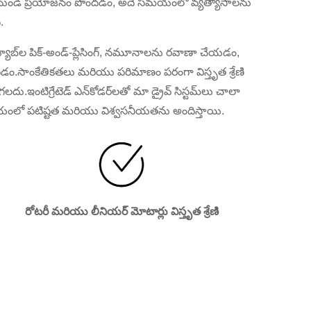
నీయత నుండి ప్రయోజనం పొందడం, అదే సమయంలో వ్యత్యాసాలను
.
ట్ ట్యూబ్‌ల పిక్-అండ్-ప్లేసింగ్, నమూనాలను రవాణా చేయడం,
లపడం.సాంకేతికతలు మరియు పరిమాణం పరంగా విస్తృత శ్రేణి
టిగ్రేటెడ్ ఎన్‌కోడర్‌లతో మా డ్రైవ్ సిస్టమ్‌లు చాలా
 సమయంలో పటిష్టత మరియు విశ్వసనీయతను అందిస్తాయి.
రోటరీ మరియు లీనియర్ మోటార్లు విస్తృత శ్రేణి