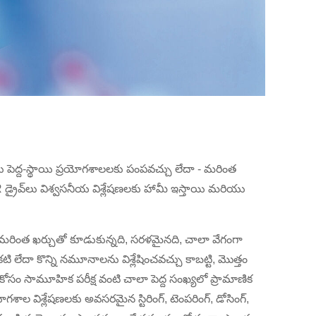
ు పెద్ద-స్థాయి ప్రయోగశాలలకు పంపవచ్చు లేదా - మరింత
 డ్రైవ్‌లు విశ్వసనీయ విశ్లేషణలకు హామీ ఇస్తాయి మరియు
షన్ మరింత ఖర్చుతో కూడుకున్నది, సరళమైనది, చాలా వేగంగా
లేదా కొన్ని నమూనాలను విశ్లేషించవచ్చు కాబట్టి, మొత్తం
సం సామూహిక పరీక్ష వంటి చాలా పెద్ద సంఖ్యలో ప్రామాణిక
గశాల విశ్లేషణలకు అవసరమైన స్టిరింగ్, టెంపరింగ్, డోసింగ్,