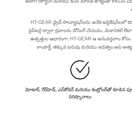
అలాగే రికార్డింగ్ మరియు కనీస మానవ జోక్యంతో కొలిచిన
HT-GEAR డ్రైవ్ సొల్యూషన్‌లను అనేక అప్లికేషన్‌లలో కనుగ
పైప్‌టర్ల ద్వారా ద్రవాలను డోసింగ్ చేయడం, మెకానికల్
ఉత్పత్తుల ఆధారంగా, HT-GEAR ఆ అనువర్తనాల కోసం సరైన
కాంపాక్ట్, తక్కువ బరువు మరియు జడత్వం.అవి అత్య
మోటార్, గేర్‌హెడ్, ఎన్‌కోడర్ మరియు కంట్రోలర్‌తో కూడిన పూర్
పరిష్కారాలు