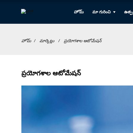
హోమ్
మా గురించి
ఉత్పత
హోమ్
మార్కెట్లు
ప్రయోగశాల ఆటోమేషన్
ప్రయోగశాల ఆటోమేషన్