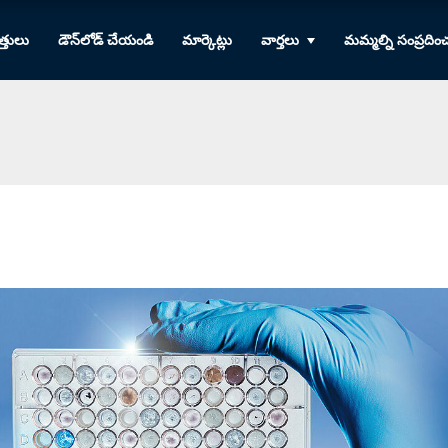
్తులు
డౌన్‌లోడ్ చేయండి
మార్కెట్లు
వార్తలు
మమ్మల్ని సంప్రదిం