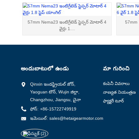
57mm Nema23 ఇంటిగ్రేటెడ్ స్టెప్పర్ మోటార్ 4
57mm Ne
వైర్లు 1....
అందుబాటులో ఉండు
మా గురించి
కంపెనీ వివరాలు
Qinxin ఇండస్ట్రియల్ జోన్,
Yaoguan టౌన్, Wujin జిల్లా,
నాణ్యత నియంత్రణ
Changzhou, Jiangsu, చైనా
ఫ్యాక్టరీ టూర్
ఫోన్:
+86-15722749919
ఇమెయిల్:
sales@hetaigearmotor.com