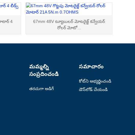
మోటార్ 4
67mm 48V ట్యూబులర్ మోటరైజ్డ్ కన్వేయర్
రోలర్ మోటో...
మమ్మల్ని
సమాచారం
సంప్రదించండి
కోట్‌ని అభ్యర్థించండి
తరచుగా అడిగే
డౌన్‌లోడ్ చేయండి
ప్రశ్నలు