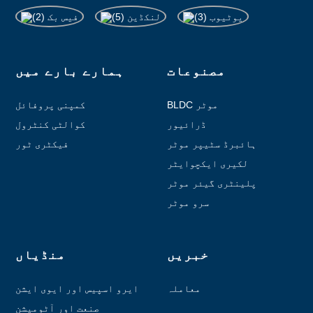
مصنوعات
ہمارے بارے میں
BLDC موٹر
کمپنی پروفائل
ڈرائیور
کوالٹی کنٹرول
ہائبرڈ سٹیپر موٹر
فیکٹری ٹور
لکیری ایکچوایٹر
پلینٹری گیئر موٹر
سرو موٹر
خبریں
منڈیاں
معاملہ
ایرو اسپیس اور ایوی ایشن
صنعت اور آٹومیشن