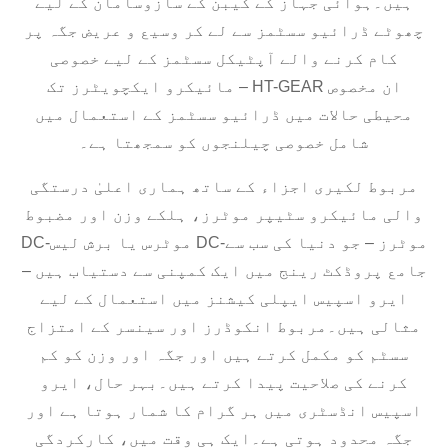
ہیں۔ہوائی جہاز کے کیبن کے سازوسامان کے لیے
چھوٹے ڈرائیو سسٹمز سے لے کر وسیع و عریض جگہ پر
کام کرنے والے آپٹیکل سسٹمز کے لیے خصوصی
مائیکرو ایکچویٹرز تک – HT-GEAR ان مخصوص
محیطی حالات میں ڈرائیو سسٹمز کے استعمال میں
شامل خصوصی چیلنجوں کو سمجھتا ہے۔
مربوط لکیری اجزاء کے ساتھ ہماری اعلیٰ درستگی
والی مائیکرو سٹیپر موٹرز، ہلکے وزن اور مضبوط
DC-موٹرس یا برش لیس DC-موٹرز – جو دنیا کی سب سے
جامع پروڈکٹ رینج میں ایک کمپنی سے دستیاب ہیں –
ایرو اسپیس ایپلی کیشنز میں استعمال کے لیے
مثالی ہیں۔مربوط انکوڈرز اور سینسر کے امتزاج
سسٹم کو مکمل کرتے ہیں اور جگہ اور وزن کو کم
کرنے کی صلاحیت پیدا کرتے ہیں۔بہر حال، ایرو
اسپیس انڈسٹری میں ہر گرام کا شمار ہوتا ہے اور
جگہ محدود ہوتی ہے۔ایک ہی وقت میں، کارکردگی