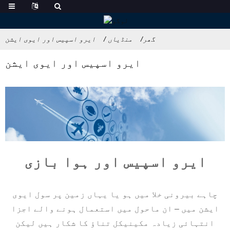
گھر
منڈیاں
ایرو اسپیس اور ایوی ایشن
ایرو اسپیس اور ایوی ایشن
ایرو اسپیس اور ہوا بازی
چاہے بیرونی خلا میں ہو یا یہاں زمین پر سول ایوی
ایشن میں – ان ماحول میں استعمال ہونے والے اجزا
انتہائی زیادہ مکینیکل تناؤ کا شکار ہیں لیکن