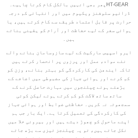
پھر بھی انہیں بالکل کام کرنا چاہیے۔HT-GEAR
ڈرائیو سلوشنز ویکیوم میں اور انتہائی کم درجہ
حرارت پر قابل اعتماد طریقے سے کام کرتے ہیں، یا
ہوائی سفر کے لیے حفاظت اور آرام کو یقینی بناتے
ہیں۔
ایرو اسپیس مارکیٹ کے لیے سازوسامان بنانے والے
نئے مواد، عمل اور پرزوں پر انحصار کرتے ہیں
تاکہ ایندھن کی کارکردگی کو بہتر بنانے، وزن کو
کم کرنے اور ہوائی جہاز کی مضبوطی میں اضافے کے
بڑھتے ہوئے چیلنجوں میں مہارت حاصل کرنے کے
ساتھ ساتھ لاگت کو کم کرتے ہوئے لیکن کوئی
سمجھوتہ نہ کریں۔ حفاظتی ضوابط اور ہوائی جہاز
کی کارکردگی کی تعمیل کرتا ہے۔ایک بار جب ہم
اپنے ماحول کو چھوڑ دیتے ہیں اور بیرونی خلا میں
نکل جاتے ہیں، تو یہ چیلنجز تیزی سے بڑھ جاتے