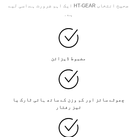
ایک اہم ضرورت ہے.اسی لیے HT-GEAR صحیح انتخاب
ہے۔
مضبوط ڈیزائن
چھوٹے سائز اور کم وزن کے ساتھ ہائی ٹارک یا
تیز رفتار