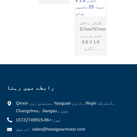
گیئر باکس
57mm*57mm
حسب ضرورت
9.6 V 1.8
ڈگری...
رابطے میں رہنا
Qinxin صنعتی زون، Yaoguan ٹاؤن، Wujin ڈسٹرکٹ،
Changzhou، Jiangsu، چین
فون:
+86-15722749919
sales@hetaigearmotor.com
ای میل: