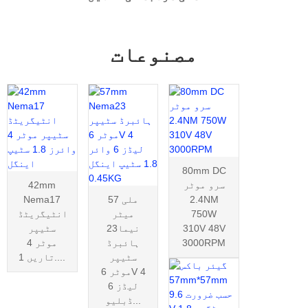
مصنوعات
80mm DC
سرو موٹر
42mm
2.4NM
57 ملی
Nema17
750W
میٹر
انٹیگریٹڈ
310V 48V
نیما23
سٹیپر
3000RPM
ہائبرڈ
موٹر 4
سٹیپر
تاریں 1....
موٹر 6V 4
لیڈز 6
ڈبلیو...