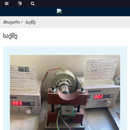
ᲛᲗᲐᲕᲐᲠᲘ
ᲡᲐᲥᲛᲔ
საქმე