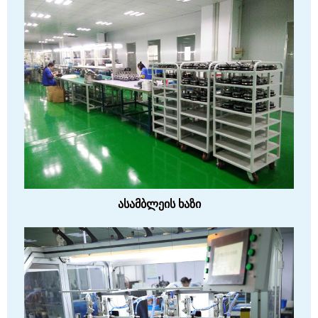
ასამბლეის ხაზი