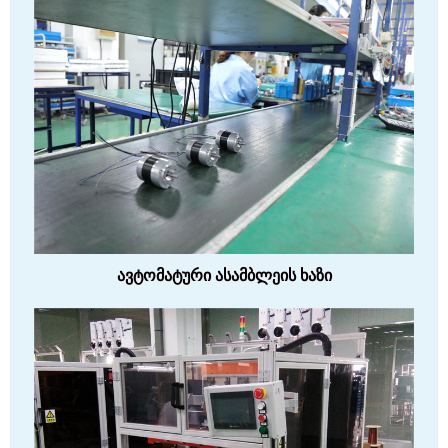
ავტომატური ასამბლეის ხაზი