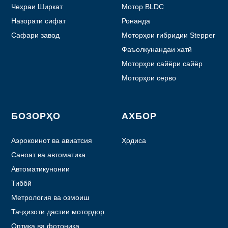
Чеҳраи Ширкат
Мотор BLDC
Назорати сифат
Ронанда
Сафари завод
Моторҳои гибридии Stepper
Фаъолкунандаи хатӣ
Моторҳои сайёри сайёр
Моторҳои серво
БОЗОРҲО
АХБОР
Аэрокоинот ва авиатсия
Ҳодиса
Саноат ва автоматика
Автоматикунонии
лаборатория
Тиббй
Метрология ва озмоиш
Таҷҳизоти дастии мотордор
Оптика ва фотоника