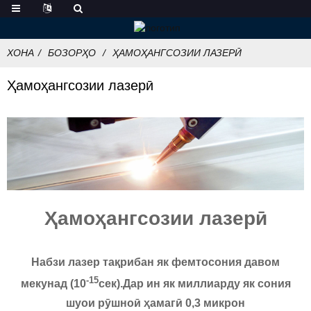
ХОНА
БОЗОРҲО
ҲАМОҲАНГСОЗИИ ЛАЗЕРӢ
Ҳамоҳангсозии лазерӣ
Ҳамоҳангсозии лазерӣ
Набзи лазер тақрибан як фемтосония давом
-15
мекунад (10
сек).Дар ин як миллиарду як сония
шуои рӯшноӣ ҳамагӣ 0,3 микрон