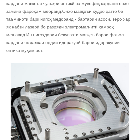
кардани мавқеъи ҷузъҳои оптикӣ ва мувофиқ кардани онҳо
замина фароҳам меоранд.Онҳо мавқеъи худро ҳатто бе
таъминоти барқ ​​нигоҳ медоранд - бартарии асосӣ, зеро ҳар
як набзи лазерӣ бо разряди электромагнитӣ ҳамроҳ
мешавад.Ин нигоҳдории беқуввати мавқеъ барои фаъол
кардани як ҳалқаи оддии идоракунӣ барои идоракунии
оптика муҳим аст.