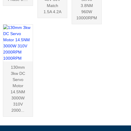
Match
3.8NM
1.5A 4.2A
960W
10000RPM
130mm
3kw DC
Servo
Motor
14.5NM
3000W
310V
2000...