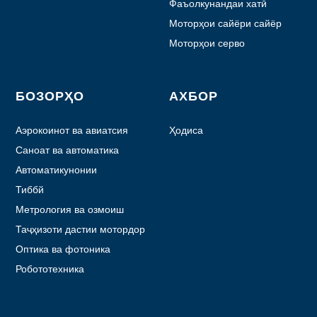
Фаъолкунандаи хатӣ
Моторҳои сайёри сайёр
Моторҳои серво
БОЗОРҲО
АХБОР
Аэрокоинот ва авиатсия
Ҳодиса
Саноат ва автоматика
Автоматикунонии
лаборатория
Тиббй
Метрология ва озмоиш
Таҷҳизоти дастии мотордор
Оптика ва фотоника
Робототехника