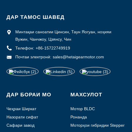
ДАР ТАМОС ШАВЕД
Минтақаи саноатии Цинсин, Таун Яогуан, ноҳияи
Вужин, Чанчжоу, Цзянсу, Чин
Телефон:
+86-15722749919
Почтаи электронӣ:
sales@hetaigearmotor.com
ДАР БОРАИ МО
МАХСУЛОТ
Чеҳраи Ширкат
Мотор BLDC
Назорати сифат
Ронанда
Сафари завод
Моторҳои гибридии Stepper