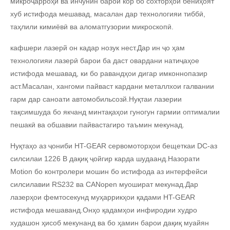
микроҷарроҳӣ ва инчунин барои кор бо сохторҳои бениҳоят
хуб истифода мешавад, масалан дар технологияи тиббӣ,
таҳлили кимиёвӣ ва аломатгузории микроскопӣ.
кафшери лазерй он кадар нозук нест.Дар ин ҷо ҳам
технологияи лазерӣ барои ба даст овардани натиҷаҳое
истифода мешавад, ки бо равандҳои дигар имконнопазир
аст.Масалан, хангоми пайваст кардани металлхои галвании
гарм дар саноати автомобильсозй.Нуқтаи лазерии
тақсимшуда бо якчанд минтақаҳои гуногун гармии оптималии
пешакӣ ва обшавии пайвастагиро таъмин мекунад.
Нуқтаҳо аз ҷониби HT-GEAR сервомоторҳои бещеткаи DC-аз
силсилаи 1226 B дақиқ ҷойгир карда шудаанд.Назорати
Motion бо контролери мошин бо истифода аз интерфейси
силсилавии RS232 ва CANopen муошират мекунад.Дар
лазерҳои фемтосекунд муҳаррикҳои қадами HT-GEAR
истифода мешаванд.Онҳо қадамҳои инфиродии худро
худашон ҳисоб мекунанд ва бо ҳамин барои дақиқ муайян