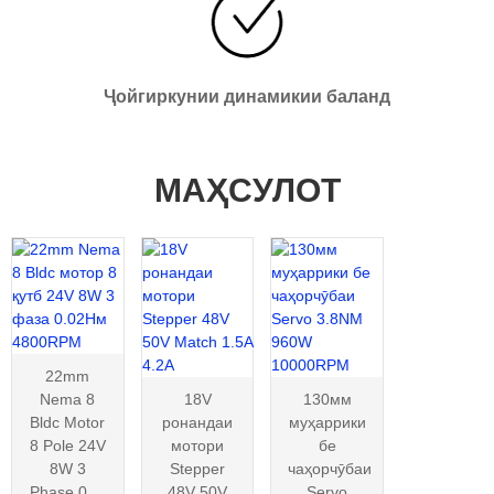
Ҷойгиркунии динамикии баланд
МАҲСУЛОТ
22mm
Nema 8
18V
130мм
Bldc Motor
ронандаи
муҳаррики
8 Pole 24V
мотори
бе
8W 3
Stepper
чаҳорчӯбаи
Phase 0....
48V 50V
Servo