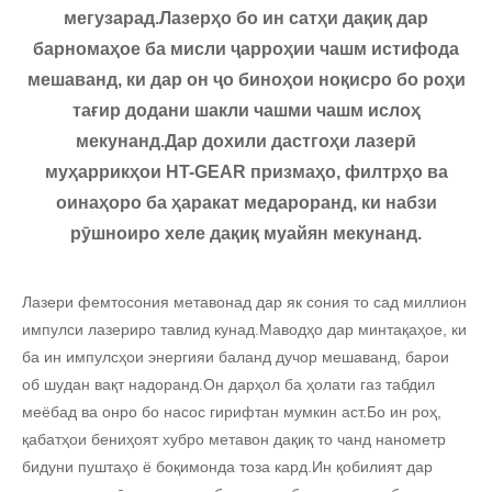
мегузарад.Лазерҳо бо ин сатҳи дақиқ дар
барномаҳое ба мисли ҷарроҳии чашм истифода
мешаванд, ки дар он ҷо биноҳои ноқисро бо роҳи
тағир додани шакли чашми чашм ислоҳ
мекунанд.Дар дохили дастгоҳи лазерӣ
муҳаррикҳои HT-GEAR призмаҳо, филтрҳо ва
оинаҳоро ба ҳаракат медароранд, ки набзи
рӯшноиро хеле дақиқ муайян мекунанд.
Лазери фемтосония метавонад дар як сония то сад миллион
импулси лазериро тавлид кунад.Маводҳо дар минтақаҳое, ки
ба ин импулсҳои энергияи баланд дучор мешаванд, барои
об шудан вақт надоранд.Он дарҳол ба ҳолати газ табдил
меёбад ва онро бо насос гирифтан мумкин аст.Бо ин роҳ,
қабатҳои бениҳоят хубро метавон дақиқ то чанд нанометр
бидуни пуштаҳо ё боқимонда тоза кард.Ин қобилият дар