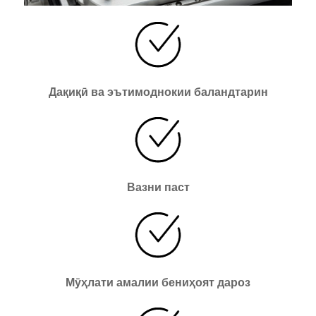
Дақиқӣ ва эътимоднокии баландтарин
Вазни паст
Мӯҳлати амалии бениҳоят дароз