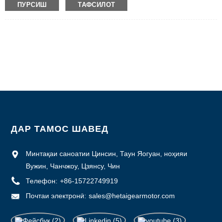
ПУРСИШ
ТАФСИЛОТ
Рақами модел: BLDC-5025A
Миқдори ҳадди ақали фармоиш: 50
Тафсилоти бастабандӣ: Картон бо қуттии кафк дарунӣ, паллет
Вақти таҳвил: 7 ~ 10 рӯзи корӣ
Шартҳои пардохт: L/C, D/P, T/T, Western Union, MoneyGram
Қобилияти таъминот: 1000pcs / моҳ
ДАР ТАМОС ШАВЕД
Минтақаи саноатии Цинсин, Таун Яогуан, ноҳияи
Вужин, Чанчжоу, Цзянсу, Чин
Телефон:
+86-15722749919
Почтаи электронӣ:
sales@hetaigearmotor.com