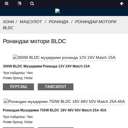
ХОНА
МАҲСУЛОТ
РОНАНДА
РОНАНДАИ МОТОРИ
BLDC
Ронандаи мотори BLDC
300W BLDC Муҳаррики Ронанда 12V 24V Match 15A
Ҷои пайдоиш: Чин
Номи бренд: Hetai
Сертификатсия: CE ROHS ISO
ПУРСИШ
ТАФСИЛОТ
Рақами модел: BLDC-5015A
Миқдори ҳадди ақали фармоиш: 50
Тафсилоти бастабандӣ: Картон бо қуттии кафк дарунӣ, паллет
Вақти таҳвил: 7 ~ 10 рӯзи корӣ
Шартҳои пардохт: L/C, D/P, T/T, Western Union, MoneyGram
Ронандаи Муҳаррики 750W BLDC 18V 48V 50V Match 25A 45A
Қобилияти таъминот: 1000pcs / моҳ
Ҷои пайдоиш: Чин
Номи бренд: Hetai
Сертификатсия: CE ROHS ISO