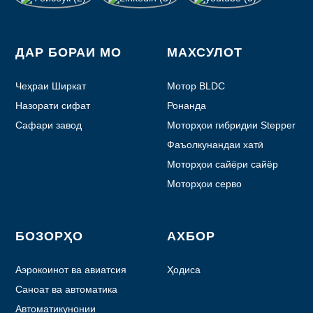
ДАР БОРАИ МО
МАХСУЛОТ
Чеҳраи Ширкат
Мотор BLDC
Назорати сифат
Ронанда
Сафари завод
Моторҳои гибридии Stepper
Фаъолкунандаи хатӣ
Моторҳои сайёри сайёр
Моторҳои серво
БОЗОРҲО
АХБОР
Аэрокоинот ва авиатсия
Ҳодиса
Саноат ва автоматика
Автоматикунонии