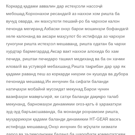
Коркард қадами аввалин дар истеҳсоли нассоҷӣ
мебошад.Корхонахои ресандагй аз наххои хом ришта ба
вучуд оварда, ин махсулоти пешакй-ро ба чарххои калон
печонда мегиранд.Азбаски онҳо барои мошинҳои бофандагӣ
хеле калонанд ва аксари маҳсулот бо истифода аз чархҳои
гуногуни ришта истеҳсол мешаванд, ришта одатан ба чархи
хурдтар бармегардад.Аксар вакт наххои алохида бо хам
печида, риштаи печидаро ташкил медиханд ва ба он хачми
иловагй ва устуворй мебахшанд.Ришта тақрибан дар ҳар як
қадами раванд пеш аз коркарди ниҳоии он кушода ва дубора
печонида мешавад.Ин инчунин ба сифати баланди
натиҷаҳои мобайнӣ мусоидат мекунад.Барои чунин
вазифаҳои мавқеъгирӣ, ки сатҳи баланди дақиқро талаб
мекунанд, барномаҳои динамикии оғоз-қатъ ё ҳаракатҳои
зуд-зуд баръаксшаванда, ба монанди роҳнамоии ришта,
муҳаррикҳои қадами баланди динамикии HT-GEAR васеъ
истифода мешаванд.Онҳо инчунин бо мӯҳлати хизмати
дароз ва эътимоднокии баланд ба шарофати коммутатсияи