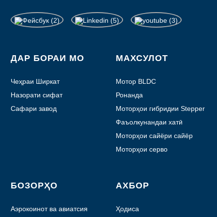
ДАР БОРАИ МО
МАХСУЛОТ
Чеҳраи Ширкат
Мотор BLDC
Назорати сифат
Ронанда
Сафари завод
Моторҳои гибридии Stepper
Фаъолкунандаи хатӣ
Моторҳои сайёри сайёр
Моторҳои серво
БОЗОРҲО
АХБОР
Аэрокоинот ва авиатсия
Ҳодиса