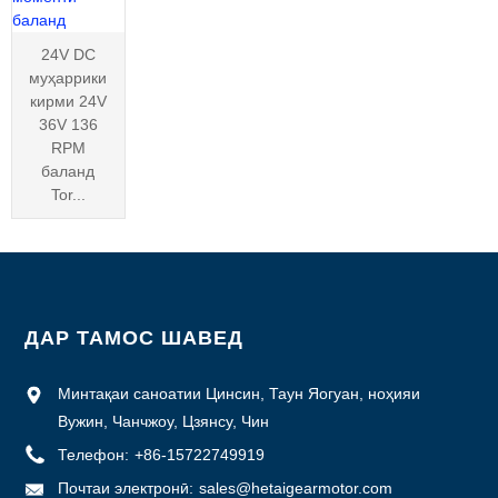
24V DC
муҳаррики
кирми 24V
36V 136
RPM
баланд
Tor...
ДАР ТАМОС ШАВЕД
Минтақаи саноатии Цинсин, Таун Яогуан, ноҳияи
Вужин, Чанчжоу, Цзянсу, Чин
Телефон:
+86-15722749919
Почтаи электронӣ:
sales@hetaigearmotor.com