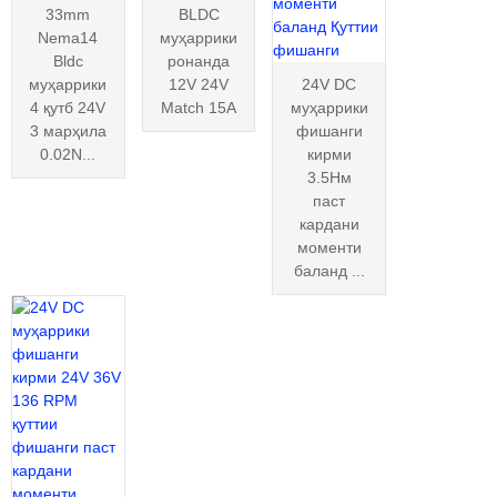
33mm
BLDC
Nema14
муҳаррики
Bldc
ронанда
муҳаррики
12V 24V
24V DC
4 қутб 24V
Match 15A
муҳаррики
3 марҳила
фишанги
0.02N...
кирми
3.5Нм
паст
кардани
моменти
баланд ...