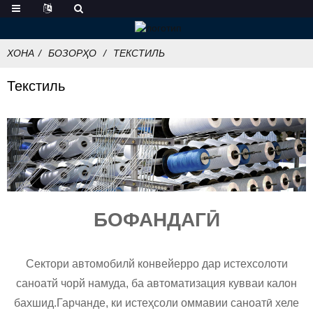
ХОНА
БОЗОРҲО
ТЕКСТИЛЬ
Текстиль
БОФАНДАГӢ
Сектори автомобилй конвейерро дар истехсолоти
саноатй чорй намуда, ба автоматизация кувваи калон
бахшид.Гарчанде, ки истеҳсоли оммавии саноатӣ хеле