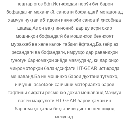
пештар оғоз ёфт.Истифодаи нерӯи буғ барои
бофандагии механикӣ, саноати бофандагӣ метавонад
ҳамчун нуқтаи ибтидоии инқилоби саноатӣ ҳисобида
шавад.Аз он вақт инҷониб, дар ду асри охир
мошинҳои бофандагӣ ба мошинҳои бениҳоят
мураккаб ва хеле калон табдил ёфтанд.Ба ғайр аз
ресандагӣ ва бофандагӣ, имрӯзҳо дар равандҳои
гуногун барномаҳои зиёде мавҷуданд, ки дар онҳо
микромоторҳои баландсифати HT-GEAR истифода
мешаванд.Ба ин мошинхо барои духтани тугмахо,
инчунин асбобхои санчиши материалхо барои
тафтиши сифати ресмонхо дохил мешаванд.Маҷмӯи
васеи маҳсулоти HT-GEAR барои ҳамаи ин
барномаҳо ҳалли беҳтарини дискро пешниҳод
мекунад.