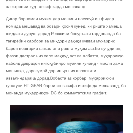
электронии худ тавсиф карда мешаванд.
Дигар барномаи муҳим дар мошини нассоҷӣ ин фидер
номида мешавад ва боварӣ ҳосил кунед, ки ришта ҳамеша
шиддати дуруст дорад.Реаксияи босуръати гардонанда ба
тағирёбии сарборӣ ва миқдори дақиқи қувваи муҳаррик
барои пешгирии шикастани ришта муҳим аст.Бо вуҷуди ин,
фазои дастрас низ хеле маҳдуд аст ва албатта, муҳаррикҳо
набояд давраҳои нигоҳубинро муайян кунанд - мисли ҳама
мошинҳо, дарозумрӣ дар ин ҷо низ авлавияти
аввалиндараҷа дорад.Вобаста аз корбар, муҳаррикҳои
гуногуни HT-GEAR барои ин вазифа истифода мешаванд, ба
монанди муҳаррикҳои DC бо коммутатсияи графит.