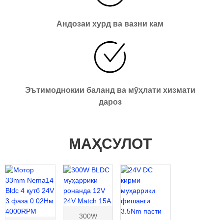
Андозаи хурд ва вазни кам
Эътимоднокии баланд ва мӯҳлати хизмати
дароз
МАҲСУЛОТ
300W