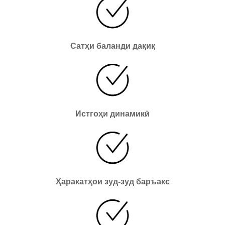
Сатҳи баланди дақиқ
Истгоҳи динамикӣ
Ҳаракатҳои зуд-зуд баръакс