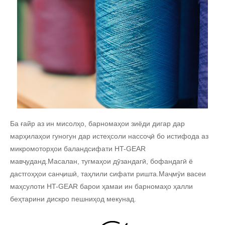
Ба ғайр аз ин мисолҳо, барномаҳои зиёди дигар дар
марҳилаҳои гуногун дар истеҳсоли нассоҷӣ бо истифода аз
микромоторҳои баландсифати HT-GEAR
мавҷуданд.Масалан, тугмаҳои дӯзандагӣ, бофандагӣ ё
дастгоҳҳои санҷишӣ, таҳлили сифати ришта.Маҷмӯи васеи
маҳсулоти HT-GEAR барои ҳамаи ин барномаҳо ҳалли
беҳтарини дискро пешниҳод мекунад.