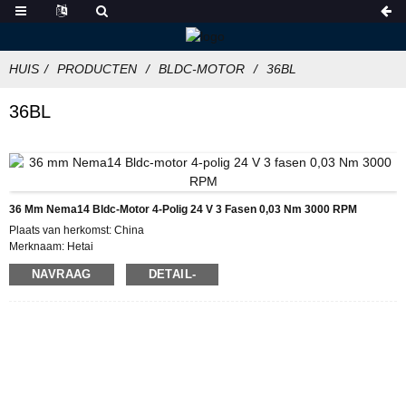
HUIS
PRODUCTEN
BLDC-MOTOR
36BL
36BL
36 Mm Nema14 Bldc-Motor 4-Polig 24 V 3 Fasen 0,03 Nm 3000 RPM
Plaats van herkomst: China
Merknaam: Hetai
Certificering: CE ROHS ISO
NAVRAAG
DETAIL-
Modelnummer: 36BL
Minimale bestelhoeveelheid: 50
Verpakkingsdetails: doos met binnendoos van schuim, pallet
Levertijd :28-31
Betalingsvoorwaarden: L/C, D/P, T/T, Western Union, MoneyGram
Leveringscapaciteit: 5000 stks/maand