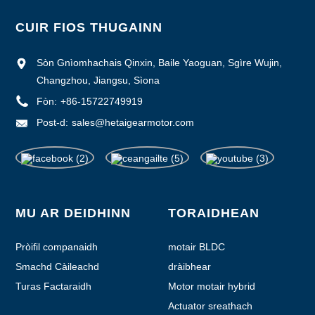
CUIR FIOS THUGAINN
Sòn Gnìomhachais Qinxin, Baile Yaoguan, Sgìre Wujin,
Changzhou, Jiangsu, Sìona
Fòn:
+86-15722749919
Post-d:
sales@hetaigearmotor.com
MU AR DEIDHINN
TORAIDHEAN
Pròifil companaidh
motair BLDC
Smachd Càileachd
dràibhear
Turas Factaraidh
Motor motair hybrid
Actuator sreathach