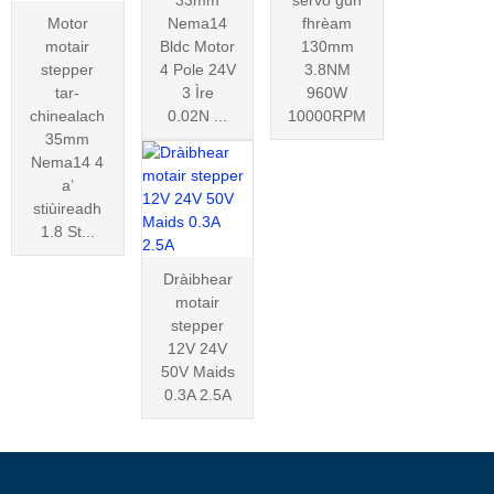
33mm
servo gun
Motor
Nema14
fhrèam
motair
Bldc Motor
130mm
stepper
4 Pole 24V
3.8NM
tar-
3 Ìre
960W
chinealach
0.02N ...
10000RPM
35mm
Nema14 4
a’
stiùireadh
1.8 St...
Dràibhear
motair
stepper
12V 24V
50V Maids
0.3A 2.5A