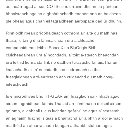
as fheàrr agad airson COTS oir is urrainn dhuinn na pàirtean
àbhaisteach againn a ghnàthachadh eadhon ann an baidsean
glè bheag agus chan eil tagraidhean aerospace dad ùr dhuinn.
Rinn oidhirpean prìobhaideach cothrom air àite gu math nas
fhasa, le taing dha lannsaichean ùra a chleachd
companaidhean leithid SpaceX no BluOrigin.Bidh
cluicheadairean ùra a’ nochdadh, a’ toirt a-steach bheachdan
ùra leithid lìonra starlink no eadhon turasachd fànais.Tha an
leasachadh sin a’ nochdadh cho cudromach sa tha
fuasglaidhean àrd-earbsach ach cuideachd gu math cosg-
èifeachdach.
Is e microdrives bho HT-GEAR am fuasgladh sàr-mhath agad
airson tagraidhean fànais.Tha iad an-còmhnaidh deiseil airson
gnìomh, a’ gabhail ri cus luchdan geàrr-ùine agus a’ seasamh
an aghaidh fuachd is teas a bharrachd air a bhith a’ dol a-mach
ma thèid an atharrachadh beagan a thaobh stuthan agus